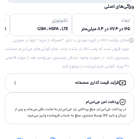
ویژگی‌های اصلی
ابعاد
تکنولوژی
حاف
۱۶۵ در ۷۷.۴ در ۸.۴ میلی‌متر
GSM ، HSPA ، LTE
256 گیگابایت, 128 گیگابای
امکان برگشت کالا در گروه موبایل با دلیل “انصراف از خرید“ تنها در صورتی
مورد قبول است که پلمب کالا باز نشده باشد. تمام گوشی‌های جی‌اس‌ام ضمانت
رجیستری دارند. در صورت وجود مشکل رجیستری، می‌توانید بعد از مهلت قانونی
۳۰ روزه، گوشی خریداری‌شده را مرجوع کنید.
فرآیند قیمت گذاری منصفانه
پرداخت امن جی‌اس‌ام
در پرداخت جی‌اس‌ام، مبلغ پرداختى نزد جی‌اس‌ام به امانت باقى مى‌ماند و پس از
ارسال و تاييد كالا توسط مشتری، مبلغ به حساب فروشنده واريز مى‌شود.