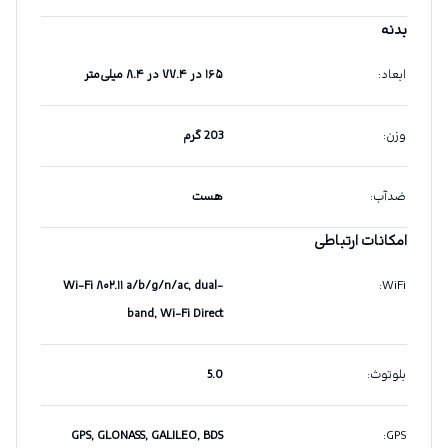
بدنه
ابعاد
:
۱۶۵ در ۷۷.۴ در ۸.۴ میلی‌متر
وزن
:
203 گرم
ضدآب
:
هست
امکانات ارتباطی
Wi-Fi ۸۰۲.۱۱ a/b/g/n/ac, dual-
:
WiFi
band, Wi-Fi Direct
بلوتوث
:
5.0
GPS, GLONASS, GALILEO, BDS
:
GPS