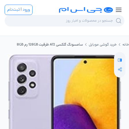
ورود | ثبت‌نام
خانه
خرید گوشی موبایل
سامسونگ گلکسی A72 ظرفیت 128GB رم 8GB