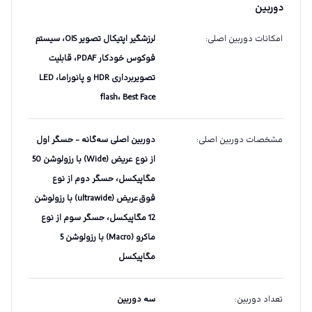
دوربین
امکانات دوربین اصلی
:
لرزشگیر اپتیکال تصویر OIS، سیستم
فوکوس خودکار PDAF، قابلیت
تصویربرداری HDR و پانوراما، LED
flash، Best Face
مشخصات دوربین اصلی
:
دوربین اصلی سه‌گانه - حسگر اول
از نوع عریض (Wide) با رزولوشن 50
مگاپیکسل، حسگر دوم از نوع
فوق‌عریض (ultrawide) با رزولوشن
12 مگاپیکسل، حسگر سوم از نوع
ماکرو (Macro) با رزولوشن 5
مگاپیکسل
تعداد دوربین
:
سه دوربین