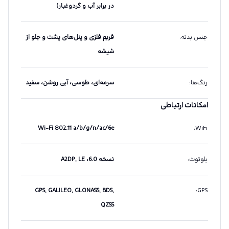
در برابر آب و گردوغبار)
جنس بدنه
:
فریم فلزی و پنل‌های پشت و جلو از
شیشه
رنگ‌ها
:
سرمه‌ای، طوسی، آبی روشن، سفید
امکانات ارتباطی
Wi-Fi 802.11 a/b/g/n/ac/6e
:
WiFi
بلوتوث
:
نسخه 6.0، A2DP, LE
GPS, GALILEO, GLONASS, BDS,
:
GPS
QZSS