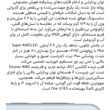
توان پردازشی و ادغام قابلیت‌های پیشرفته هوش مصنوعی 
روانه بازار شده، یک پکیج مهندسی‌شده و بی‌نقص برای کاربرانی 
است که به دنبال امکانات حرفه‌ای با قیمتی منطقی هستند.
سامسونگ موفق شده ضخامت این گوشی را به ۶.۹ میلی‌متر و 
وزن آن را به ۱۷۹ گرم برساند که در مقایسه با نسل‌های قبلی، 
ارگونومی بی‌نظیری را به ارمغان می‌آورد. این بدنه شیشه‌ای با 
فریم مستحکم، دارای گواهی IP68 برای مقاومت کامل در برابر 
آب و گردوغبار است.
در بخش جلویی، شاهد یک پنل ۶.۹ اینچی Super AMOLED 
Plus با رزولوشن FHD+ هستیم. نرخ نوسازی ۱۲۰ هرتز در کنار 
شدت روشنایی ۱۹۰۰ نیت، کنتراست عمیق و خوانایی بسیار 
بالایی را حتی زیر نور مستقیم خورشید تضمین می‌کند. 
قلب تپنده گلکسی A57، تراشه جدید و قدرتمند Exynos 1680 
است. این چیپست ۸ هسته‌ای توان پردازشی بالایی را برای اجرای 
سنگین‌ترین بازی‌ها و نرم‌افزارها فراهم می‌کند. همچنین، 
مهم‌ترین نقطه قوت این گوشی، عرضه آن با اندروید ۱۶ و رابط 
کاربری کاملاً بهینه‌شده One UI 8.5 است.