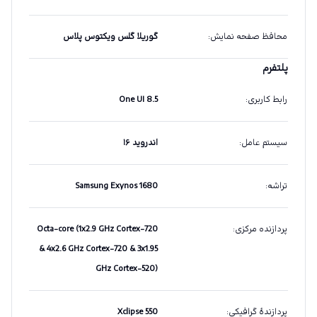
محافظ صفحه نمایش
:
گوریلا گلس ویکتوس پلاس
پلتفرم
رابط کاربری
:
One UI 8.5
سیستم عامل
:
اندروید ۱۶
تراشه
:
Samsung Exynos 1680
پردازنده مرکزی
:
Octa-core (1x2.9 GHz Cortex-720
& 4x2.6 GHz Cortex-720 & 3x1.95
GHz Cortex-520)
پردازندهٔ گرافیکی
:
Xclipse 550