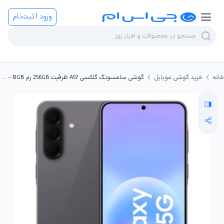
ورود | ثبت‌نام
خانه
خرید گوشی موبایل
گوشی سامسونگ گلکسی A57 ظرفیت 256GB رم 8GB - ویتنام