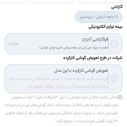
گارانتی
18 ماهه شرکتی + رجیستری
بیمه لوازم الکترونیکی
فراگارانتی
جزئیات
(هدیه ویژه جی‌اس‌ام مخصوص خریدهای نقدی)
شرکت در طرح تعویض گوشی کارکرده
تعویض گوشی کارکرده با این مدل
جی‌اس‌ام گوشی کارکرده شما را با گوشی مورد نظرتان معاوضه می‌کند
و فقط مبلغ مابه‌التفاوت آن را پرداخت خواهید خواهید کرد.
امکان برگشت کالا در گروه موبایل با دلیل “انصراف از خرید“ تنها در صورتی
مورد قبول است که پلمب کالا باز نشده باشد. تمام گوشی‌های جی‌اس‌ام ضمانت
رجیستری دارند. در صورت وجود مشکل رجیستری، می‌توانید بعد از مهلت قانونی
۳۰ روزه، گوشی خریداری‌شده را مرجوع کنید.