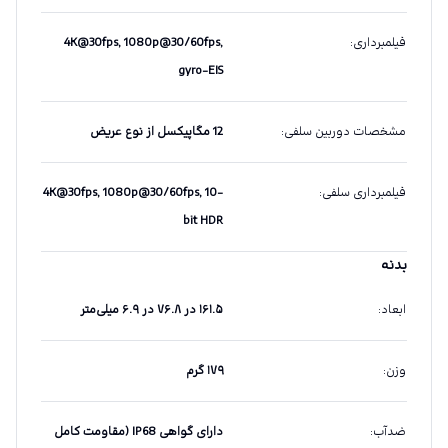
فیلمبرداری
:
4K@30fps, 1080p@30/60fps,
gyro-EIS
مشخصات دوربین سلفی
:
12 مگاپیکسل از نوع عریض
فیلمبرداری سلفی
:
4K@30fps, 1080p@30/60fps, 10-
bit HDR
بدنه
ابعاد
:
۱۶۱.۵ در ۷۶.۸ در ۶.۹ میلی‌متر
وزن
:
۱۷۹ گرم
ضدآب
:
دارای گواهی IP68 (مقاومت کامل