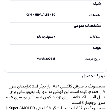
شبکه
تکنولوژی
:
GSM / HSPA / LTE / 5G
مشخصات عمومی
سیم‌کارت
:
۲ سیم‌کارت نانو
عرضه
تاریخ عرضه
:
25 March 2026
دربارهٔ محصول
سامسونگ با معرفی گلکسی A37، بار دیگر استانداردهای سری 
A را جابه‌جا کرده است. این گوشی نه تنها یک به‌روزرسانی برای 
نسل قبل، بلکه تلاشی برای نزدیک کردن تجربه کاربری سری A به 
سری پرچم‌دار S است.
سامسونگ در A37 از یک نمایشگر ۶.۷ اینچی Super AMOLED با 