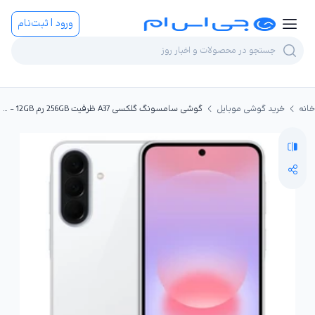
ورود | ثبت‌نام
خانه
خرید گوشی موبایل
گوشی سامسونگ گلکسی A37 ظرفیت 256GB رم 12GB - ویتنام