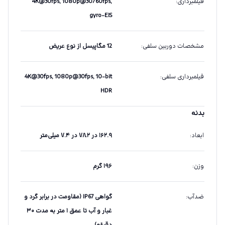
فیلمبرداری
:
4K@30fps, 1080p@30/60fps,
gyro-EIS
مشخصات دوربین سلفی
:
12 مگاپیسل از نوع عریض
فیلمبرداری سلفی
:
4K@30fps, 1080p@30fps, 10-bit
HDR
بدنه
ابعاد
:
۱۶۲.۹ در ۷۸.۲ در ۷.۴ میلی‌متر
وزن
:
۱۹۶ گرم
ضدآب
:
گواهی IP67 (مقاومت در برابر گرد و
غبار و آب تا عمق ۱ متر به مدت ۳۰