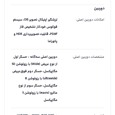
دوربین
امکانات دوربین اصلی
:
لرزشگیر اپتیکال تصویر OIS، سیستم
فوکوس خودکار تشخیص فاز
PDAF، قابلیت تصویربرداری HDR و
پانوراما
مشخصات دوربین اصلی
:
دوربین اصلی سه‌گانه - حسگر اول
از نوع عریض (Wide) با رزولوشن 50
مگاپیکسل، حسگر دوم فوق‌عریض
(ultrawide) با رزولوشن 8
مگاپیکسل، حسگر سوم از نوع
ماکرو (macro) با رزولوشن 5
مگاپیکسل