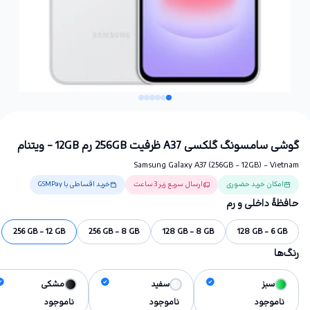
گوشی سامسونگ گلکسی A37 ظرفیت 256GB رم 12GB - ویتنام
Samsung Galaxy A37 (256GB - 12GB) - Vietnam
امکان خرید حضوری
ارسال سریع زیر 3 ساعت
خرید اقساطی با GSMPay
حافظهٔ داخلی و رم
256 GB - 12 GB
256 GB - 8 GB
128 GB - 8 GB
128 GB - 6 GB
رنگ‌ها
سبز
سفید
مشکی
ناموجود
ناموجود
ناموجود