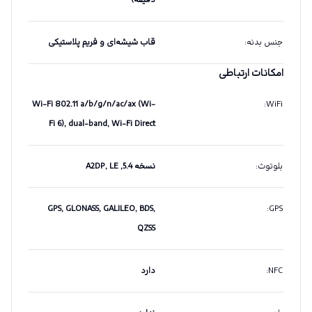
دقیقه)
جنس بدنه
:
قاب شیشه‌ای و فریم پلاستیکی
امکانات ارتباطی
Wi-Fi 802.11 a/b/g/n/ac/ax (Wi-
:
WiFi
Fi 6), dual-band, Wi-Fi Direct
بلوتوث
:
نسخه 5.4, A2DP, LE
GPS, GLONASS, GALILEO, BDS,
:
GPS
QZSS
NFC
:
دارد