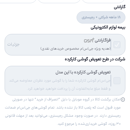
گارانتی
18 ماهه شرکتی + رجیستری
بیمه لوازم الکترونیکی
فراگارانتی
جزئیات
(هدیه ویژه جی‌اس‌ام مخصوص خریدهای نقدی)
شرکت در طرح تعویض گوشی کارکرده
تعویض گوشی کارکرده با این مدل
جی‌اس‌ام گوشی کارکرده شما را با گوشی مورد نظرتان معاوضه می‌کند
و فقط مبلغ مابه‌التفاوت آن را پرداخت خواهید خواهید کرد.
امکان برگشت کالا در گروه موبایل با دلیل “انصراف از خرید“ تنها در صورتی
مورد قبول است که پلمب کالا باز نشده باشد. تمام گوشی‌های جی‌اس‌ام ضمانت
رجیستری دارند. در صورت وجود مشکل رجیستری، می‌توانید بعد از مهلت قانونی
۳۰ روزه، گوشی خریداری‌شده را مرجوع کنید.