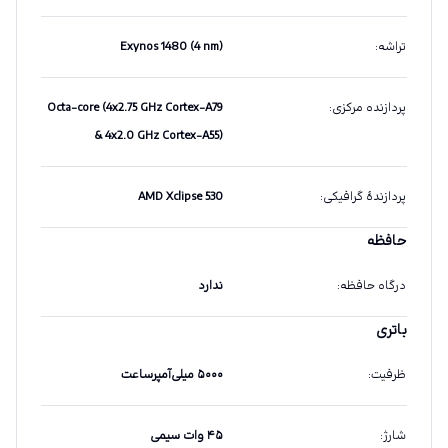
تراشه
:
Exynos 1480 (4 nm)
پردازنده مرکزی
:
Octa-core (4x2.75 GHz Cortex-A79
& 4x2.0 GHz Cortex-A55)
پردازندهٔ گرافیکی
:
AMD Xclipse 530
حافظه
درگاه حافظه
:
ندارد
باتری
ظرفیت
:
۵۰۰۰ میلی‌آمپرساعت
شارژ
:
۴۵ وات سیمی