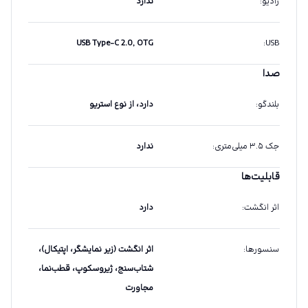
رادیو
:
ندارد
USB Type-C 2.0, OTG
:
USB
صدا
بلندگو
:
دارد، از نوع استریو
جک ۳.۵ میلی‌متری
:
ندارد
قابلیت‌ها
اثر انگشت
:
دارد
سنسورها
:
اثر انگشت (زیر نمایشگر، اپتیکال)،
شتاب‌سنج، ژیروسکوپ، قطب‌نما،
مجاورت