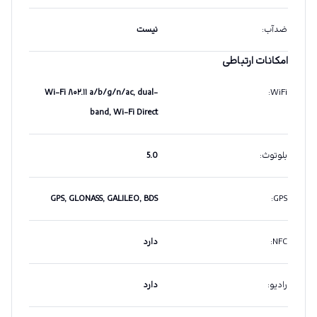
ضدآب
:
نیست
امکانات ارتباطی
Wi-Fi ۸۰۲.۱۱ a/b/g/n/ac, dual-
:
WiFi
band, Wi-Fi Direct
بلوتوث
:
5.0
GPS, GLONASS, GALILEO, BDS
:
GPS
NFC
:
دارد
رادیو
:
دارد