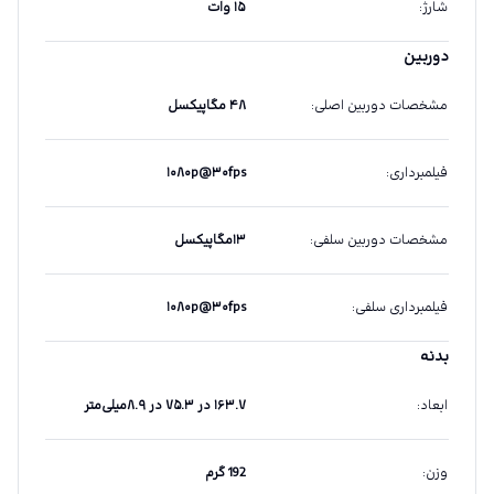
شارژ
:
۱۵ وات
دوربین
مشخصات دوربین اصلی
:
۴۸ مگاپیکسل
فیلمبرداری
:
۱۰۸۰p@۳۰fps
مشخصات دوربین سلفی
:
۱۳مگاپیکسل
فیلمبرداری سلفی
:
۱۰۸۰p@۳۰fps
بدنه
ابعاد
:
۱۶۳.۷ در ۷۵.۳ در ۸.۹میلی‌متر
وزن
:
192 گرم