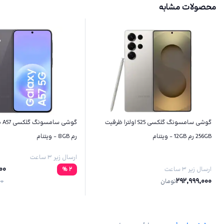
محصولات مشابه
گوشی سامسونگ گلکسی S25 اولترا ظرفیت
256GB رم 12GB - ویتنام
رم 8GB - ویتنام
ارسال زیر ۳ ساعت
00
ارسال زیر ۳ ساعت
2
%
292,999,000
تومان
00