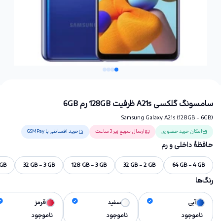
سامسونگ گلکسی A21s ظرفیت 128GB رم 6GB
Samsung Galaxy A21s (128GB - 6GB)
امکان خرید حضوری
ارسال سریع زیر 3 ساعت
خرید اقساطی با GSMPay
حافظهٔ داخلی و رم
 GB
32 GB - 3 GB
128 GB - 3 GB
32 GB - 2 GB
64 GB - 4 GB
رنگ‌ها
آبی
سفید
قرمز
ناموجود
ناموجود
ناموجود