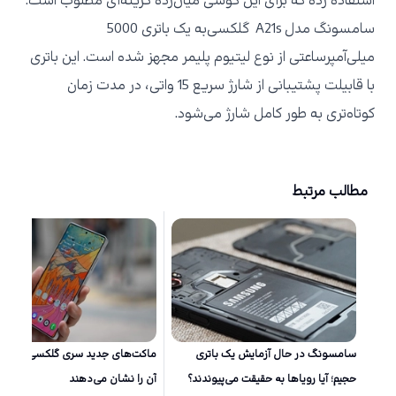
استفاده رده که برای این گوشی میان‌رده گزینه‌ای مطلوب است.
سامسونگ مدل
گلکسی A21s
به یک باتری 5000
میلی‌آمپرساعتی از نوع لیتیوم پلیمر مجهز شده است. این باتری
با قابیلت پشتیبانی از شارژ سریع 15 واتی، در مدت زمان
کوتاه‌تری به طور کامل شارژ می‌شود.
مطالب مرتبط
سامسونگ در حال آزمایش یک باتری
ماکت‌های جد
حجیم؛ آیا رویاها به حقیقت می‌پیوندند؟
آن را نشان می‌دهند