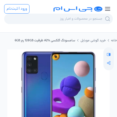
ورود | ثبت‌نام
خانه
خرید گوشی موبایل
سامسونگ گلکسی A21s ظرفیت 128GB رم 6GB