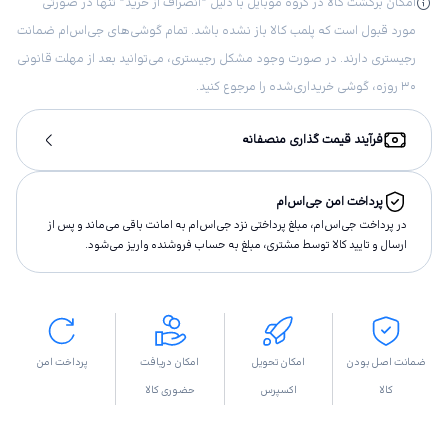
امکان برگشت کالا در گروه موبایل با دلیل “انصراف از خرید“ تنها در صورتی
مورد قبول است که پلمب کالا باز نشده باشد. تمام گوشی‌های جی‌اس‌ام ضمانت
رجیستری دارند. در صورت وجود مشکل رجیستری، می‌توانید بعد از مهلت قانونی
۳۰ روزه، گوشی خریداری‌شده را مرجوع کنید.
فرآیند قیمت گذاری منصفانه
پرداخت امن جی‌اس‌ام
در پرداخت جی‌اس‌ام، مبلغ پرداختى نزد جی‌اس‌ام به امانت باقى مى‌ماند و پس از
ارسال و تاييد كالا توسط مشتری، مبلغ به حساب فروشنده واريز مى‌شود.
ضمانت اصل بودن
امکان تحویل
امکان دریافت
پرداخت امن
کالا
اکسپرس
حضوری کالا