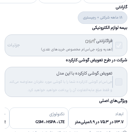
گارانتی
18 ماهه شرکتی + رجیستری
بیمه لوازم الکترونیکی
فراگارانتی
جزئیات
(هدیه ویژه جی‌اس‌ام مخصوص خریدهای نقدی)
شرکت در طرح تعویض گوشی کارکرده
تعویض گوشی کارکرده با این مدل
جی‌اس‌ام گوشی کارکرده شما را با گوشی مورد نظرتان معاوضه می‌کند
و فقط مبلغ مابه‌التفاوت آن را پرداخت خواهید خواهید کرد.
ویژگی‌های اصلی
ابعاد
تکنولوژی
حاف
۱۶۳.۷ در ۷۵.۳ در ۸.۹میلی‌متر
GSM ، HSPA ، LTE
32 گیگابایت, 64 گیگابایت, 128 گیگابایت