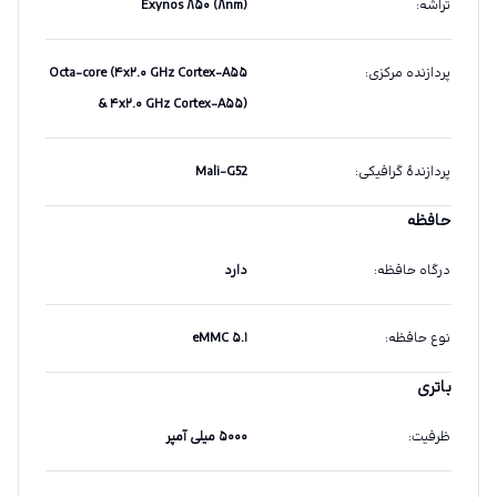
تراشه
:
Exynos ۸۵۰ (۸nm)
پردازنده مرکزی
:
Octa-core (۴x۲.۰ GHz Cortex-A۵۵
& ۴x۲.۰ GHz Cortex-A۵۵)
پردازندهٔ گرافیکی
:
Mali-G52
حافظه
درگاه حافظه
:
دارد
نوع حافظه
:
eMMC ۵.۱
باتری
ظرفیت
:
۵۰۰۰ میلی آمپر