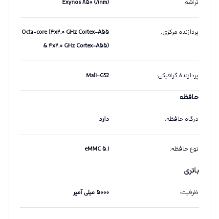
تراشه
:
Exynos ۸۵۰ (۸nm)
پردازنده مرکزی
:
Octa-core (۴x۲.۰ GHz Cortex-A۵۵
& ۴x۲.۰ GHz Cortex-A۵۵)
پردازندهٔ گرافیکی
:
Mali-G52
حافظه
درگاه حافظه
:
دارد
نوع حافظه
:
eMMC ۵.۱
باتری
ظرفیت
:
۵۰۰۰ میلی آمپر