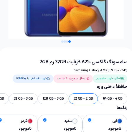
سامسونگ گلکسی A21s ظرفیت 32GB رم 2GB
Samsung Galaxy A21s (32GB - 2GB)
امکان خرید حضوری
ارسال سریع زیر 3 ساعت
خرید اقساطی با GSMPay
حافظهٔ داخلی و رم
 GB
32 GB - 3 GB
128 GB - 3 GB
32 GB - 2 GB
64 GB - 4 GB
رنگ‌ها
آبی
سفید
قرمز
ناموجود
ناموجود
ناموجود