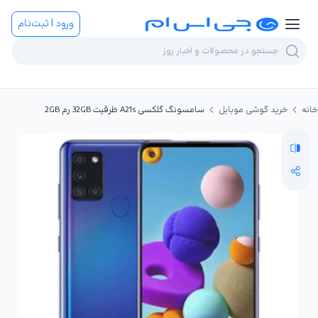
ورود | ثبت‌نام
خانه
خرید گوشی موبایل
سامسونگ گلکسی A21s ظرفیت 32GB رم 2GB