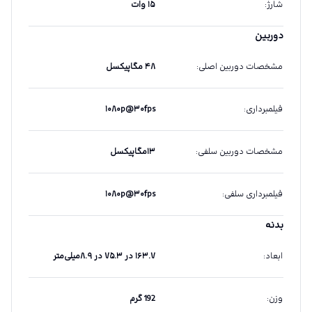
شارژ
:
۱۵ وات
دوربین
مشخصات دوربین اصلی
:
۴۸ مگاپیکسل
فیلمبرداری
:
۱۰۸۰p@۳۰fps
مشخصات دوربین سلفی
:
۱۳مگاپیکسل
فیلمبرداری سلفی
:
۱۰۸۰p@۳۰fps
بدنه
ابعاد
:
۱۶۳.۷ در ۷۵.۳ در ۸.۹میلی‌متر
وزن
:
192 گرم