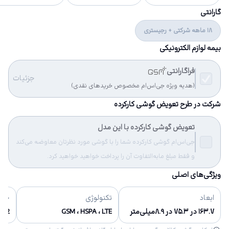
گارانتی
18 ماهه شرکتی + رجیستری
بیمه لوازم الکترونیکی
فراگارانتی
جزئیات
(هدیه ویژه جی‌اس‌ام مخصوص خریدهای نقدی)
شرکت در طرح تعویض گوشی کارکرده
تعویض گوشی کارکرده با این مدل
جی‌اس‌ام گوشی کارکرده شما را با گوشی مورد نظرتان معاوضه می‌کند
و فقط مبلغ مابه‌التفاوت آن را پرداخت خواهید خواهید کرد.
ویژگی‌های اصلی
ابعاد
تکنولوژی
حاف
۱۶۳.۷ در ۷۵.۳ در ۸.۹میلی‌متر
GSM ، HSPA ، LTE
32 گیگابایت, 64 گیگابایت, 128 گیگابایت