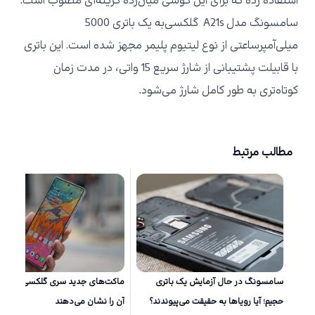
استفاده رده که برای این گوشی میان‌رده گزینه‌ای مطلوب است.
سامسونگ مدل
گلکسی A21s
به یک باتری 5000
میلی‌آمپرساعتی از نوع لیتیوم پلیمر مجهز شده است. این باتری
با قابیلت پشتیبانی از شارژ سریع 15 واتی، در مدت زمان
کوتاه‌تری به طور کامل شارژ می‌شود.
مطالب مرتبط
سامسونگ در حال آزمایش یک باتری
ماکت‌های جد
حجیم؛ آیا رویاها به حقیقت می‌پیوندند؟
آن را نشان می‌دهند