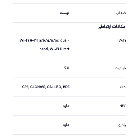
ضدآب
:
نیست
امکانات ارتباطی
Wi-Fi ۸۰۲.۱۱ a/b/g/n/ac, dual-
:
WiFi
band, Wi-Fi Direct
بلوتوث
:
5.0
GPS, GLONASS, GALILEO, BDS
:
GPS
NFC
:
دارد
رادیو
:
دارد