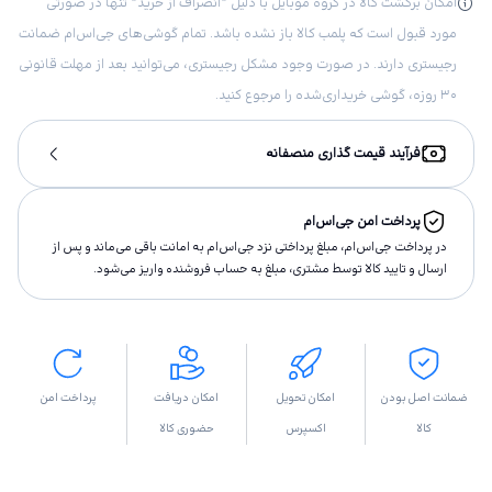
امکان برگشت کالا در گروه موبایل با دلیل “انصراف از خرید“ تنها در صورتی
مورد قبول است که پلمب کالا باز نشده باشد. تمام گوشی‌های جی‌اس‌ام ضمانت
رجیستری دارند. در صورت وجود مشکل رجیستری، می‌توانید بعد از مهلت قانونی
۳۰ روزه، گوشی خریداری‌شده را مرجوع کنید.
فرآیند قیمت گذاری منصفانه
پرداخت امن جی‌اس‌ام
در پرداخت جی‌اس‌ام، مبلغ پرداختى نزد جی‌اس‌ام به امانت باقى مى‌ماند و پس از
ارسال و تاييد كالا توسط مشتری، مبلغ به حساب فروشنده واريز مى‌شود.
ضمانت اصل بودن
امکان تحویل
امکان دریافت
پرداخت امن
کالا
اکسپرس
حضوری کالا