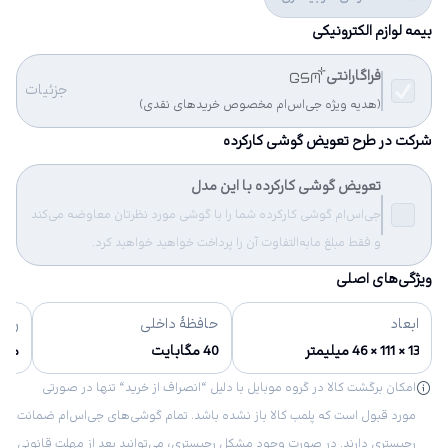
بیمه لوازم الکترونیکی
فراگارانتی
جزئیات
(هدیه ویژه جی‌اس‌ام مخصوص خریدهای نقدی)
شرکت در طرح تعویض گوشی کارکرده
تعویض گوشی کارکرده با این مدل
جی‌اس‌ام گوشی کارکرده شما را با گوشی مورد نظرتان معاوضه می‌کند
و فقط مبلغ مابه‌التفاوت آن را پرداخت خواهید خواهید کرد.
ویژگی‌های اصلی
ابعاد
حافظهٔ داخلی
رنگ‌
13 × 111 × 46 میلیمتر
40 مگابایت
مش
امکان برگشت کالا در گروه موبایل با دلیل “انصراف از خرید“ تنها در صورتی
مورد قبول است که پلمب کالا باز نشده باشد. تمام گوشی‌های جی‌اس‌ام ضمانت
رجیستری دارند. در صورت وجود مشکل رجیستری، می‌توانید بعد از مهلت قانونی