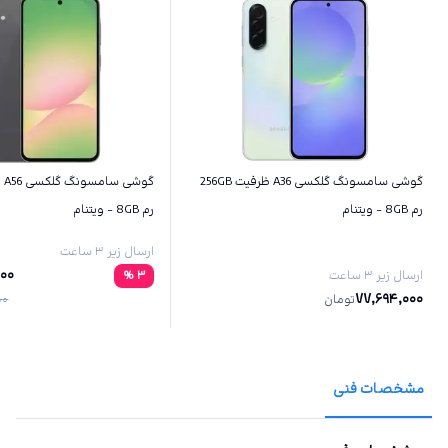
گوشی سامسونگ گلکسی A36 ظرفیت 256GB
رم 8GB - ویتنام
رم 8GB - ویتنام
ارسال زیر ۳ ساعت
000
ارسال زیر ۳ ساعت
3
%
77,694,000
تومان
00
مشخصات فنی