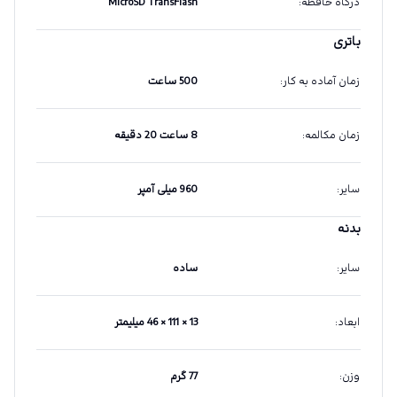
درگاه حافظه
:
MicroSD TransFlash
باتری
زمان آماده به کار
:
500 ساعت
زمان مکالمه
:
8 ساعت 20 دقیقه
سایر
:
960 میلی آمپر
بدنه
سایر
:
ساده
ابعاد
:
13 × 111 × 46 میلیمتر
وزن
:
77 گرم