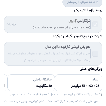
18 ماهه شرکتی + رجیستری
بیمه لوازم الکترونیکی
فراگارانتی
جزئیات
(هدیه ویژه جی‌اس‌ام مخصوص خریدهای نقدی)
شرکت در طرح تعویض گوشی کارکرده
تعویض گوشی کارکرده با این مدل
جی‌اس‌ام گوشی کارکرده شما را با گوشی مورد نظرتان معاوضه می‌کند
و فقط مبلغ مابه‌التفاوت آن را پرداخت خواهید خواهید کرد.
ویژگی‌های اصلی
ابعاد
حافظهٔ داخلی
رنگ‌
26 × 102 × 53 میلیمتر
30 مگابایت
ابی - 
امکان برگشت کالا در گروه موبایل با دلیل “انصراف از خرید“ تنها در صورتی
مورد قبول است که پلمب کالا باز نشده باشد. تمام گوشی‌های جی‌اس‌ام ضمانت