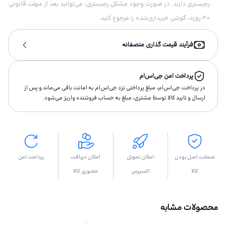
رجیستری دارند. در صورت وجود مشکل رجیستری، می‌توانید بعد از مهلت قانونی
۳۰ روزه، گوشی خریداری‌شده را مرجوع کنید.
فرآیند قیمت گذاری منصفانه
پرداخت امن جی‌اس‌ام
در پرداخت جی‌اس‌ام، مبلغ پرداختى نزد جی‌اس‌ام به امانت باقى مى‌ماند و پس از
ارسال و تاييد كالا توسط مشتری، مبلغ به حساب فروشنده واريز مى‌شود.
ضمانت اصل بودن
امکان تحویل
امکان دریافت
پرداخت امن
کالا
اکسپرس
حضوری کالا
محصولات مشابه