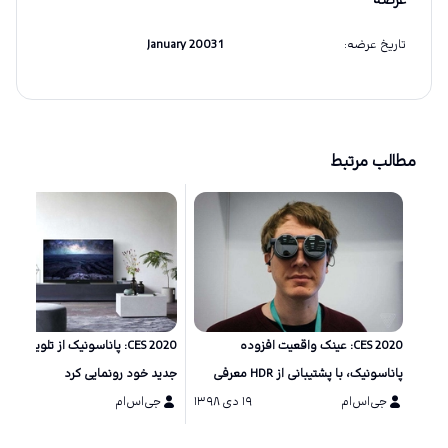
عرضه
تاریخ عرضه
:
1 January 2003
مطالب مرتبط
CES 2020: عینک واقعیت افزوده
CES 2020: پ
پاناسونیک، با پشتیبانی از HDR معرفی
جدید خود رونمایی کرد
شد
جی‌اس‌ام
۱۹ دی ۱۳۹۸
جی‌اس‌ام
۱۷ دی ۱۳۹۸