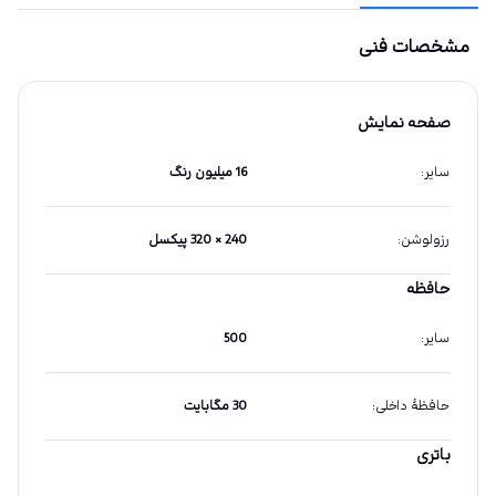
مشخصات فنی
صفحه نمایش
سایر
:
16 میلیون رنگ
رزولوشن
:
240 × 320 پیکسل
حافظه
سایر
:
500
حافظهٔ داخلی
:
30 مگابایت
باتری