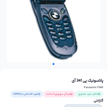
پاناسونیک پی 341 آی
Panasonic P341i
امکان خرید حضوری
ارسال سریع زیر 3 ساعت
خرید اقساطی با GSMPay
گارانتی