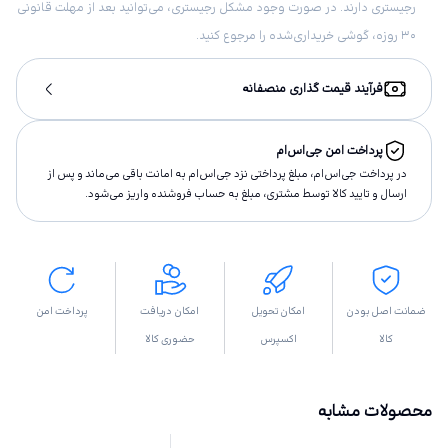
رجیستری دارند. در صورت وجود مشکل رجیستری، می‌توانید بعد از مهلت قانونی
۳۰ روزه، گوشی خریداری‌شده را مرجوع کنید.
فرآیند قیمت گذاری منصفانه
پرداخت امن جی‌اس‌ام
در پرداخت جی‌اس‌ام، مبلغ پرداختى نزد جی‌اس‌ام به امانت باقى مى‌ماند و پس از
ارسال و تاييد كالا توسط مشتری، مبلغ به حساب فروشنده واريز مى‌شود.
ضمانت اصل بودن
امکان تحویل
امکان دریافت
پرداخت امن
کالا
اکسپرس
حضوری کالا
محصولات مشابه