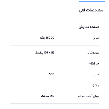
مشخصات فنی
صفحه نمایش
سایر
:
65000 رنگ
رزولوشن
:
132 × 176 پیکسل
حافظه
سایر
:
500
باتری
زمان آماده به کار
:
250 ساعت