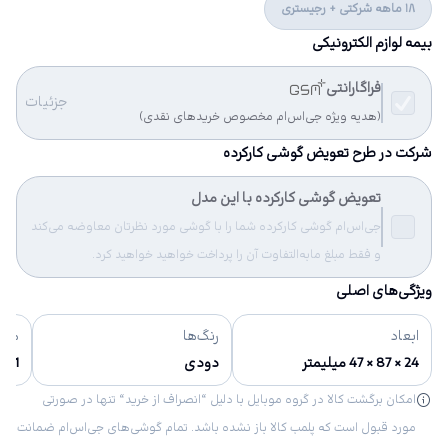
18 ماهه شرکتی + رجیستری
بیمه لوازم الکترونیکی
فراگارانتی
جزئیات
(هدیه ویژه جی‌اس‌ام مخصوص خریدهای نقدی)
شرکت در طرح تعویض گوشی کارکرده
تعویض گوشی کارکرده با این مدل
جی‌اس‌ام گوشی کارکرده شما را با گوشی مورد نظرتان معاوضه می‌کند
و فقط مبلغ مابه‌التفاوت آن را پرداخت خواهید خواهید کرد.
ویژگی‌های اصلی
ابعاد
رنگ‌ها
مشخ
24 × 87 × 47 میلیمتر
دودی
0.1 مگا پیکسل, 288 × 352 پیکسل
امکان برگشت کالا در گروه موبایل با دلیل “انصراف از خرید“ تنها در صورتی
مورد قبول است که پلمب کالا باز نشده باشد. تمام گوشی‌های جی‌اس‌ام ضمانت