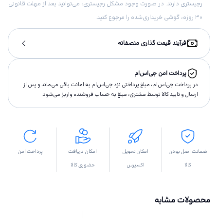
رجیستری دارند. در صورت وجود مشکل رجیستری، می‌توانید بعد از مهلت قانونی
۳۰ روزه، گوشی خریداری‌شده را مرجوع کنید.
فرآیند قیمت گذاری منصفانه
پرداخت امن جی‌اس‌ام
در پرداخت جی‌اس‌ام، مبلغ پرداختى نزد جی‌اس‌ام به امانت باقى مى‌ماند و پس از
ارسال و تاييد كالا توسط مشتری، مبلغ به حساب فروشنده واريز مى‌شود.
ضمانت اصل بودن
امکان تحویل
امکان دریافت
پرداخت امن
کالا
اکسپرس
حضوری کالا
محصولات مشابه