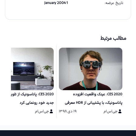
تاریخ عرضه
:
1 January 2004
مطالب مرتبط
CES 2020: عینک واقعیت افزوده
CES 2020: پ
پاناسونیک، با پشتیبانی از HDR معرفی
جدید خود رونمایی کرد
شد
جی‌اس‌ام
۱۹ دی ۱۳۹۸
جی‌اس‌ام
۱۷ دی ۱۳۹۸