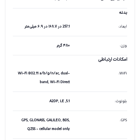
بدنه
ابعاد
:
257.1 در ۱۶۸.۷ در ۶.۹ میلی‌متر
وزن
:
۴۸۰ گرم
امکانات ارتباطی
Wi-Fi 802.11 a/b/g/n/ac, dual-
:
WiFi
band, Wi-Fi Direct
بلوتوث
:
5.1, A2DP, LE
GPS, GLONASS, GALILEO, BDS,
:
GPS
QZSS - cellular model only