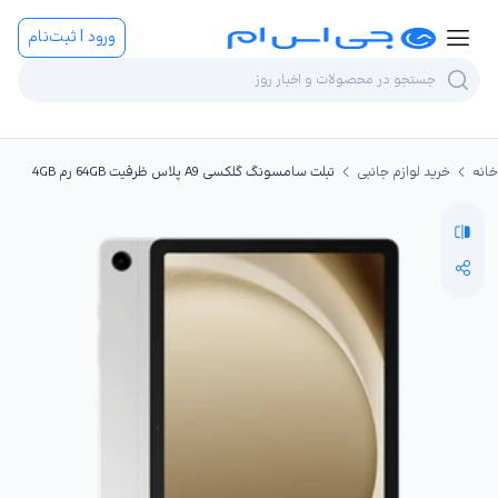
ورود | ثبت‌نام
خانه
خرید لوازم جانبی
تبلت سامسونگ گلکسی A9 پلاس ظرفیت 64GB رم 4GB