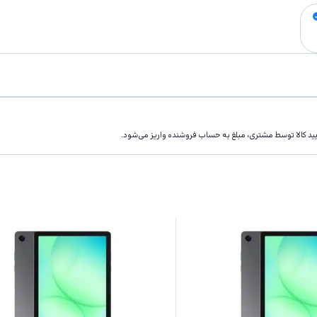
تاييد كالا توسط مشتری، مبلغ به حساب فروشنده واريز مى‌شود.