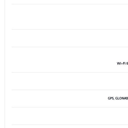
Wi-Fi 8
GPS, GLONASS,