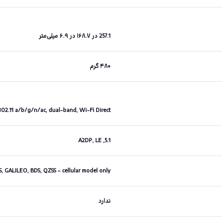
257.1 در ۱۶۸.۷ در ۶.۹ میلی‌متر
۴۸۰ گرم
02.11 a/b/g/n/ac, dual-band, Wi-Fi Direct
5.1, A2DP, LE
 GALILEO, BDS, QZSS - cellular model only
ندارد