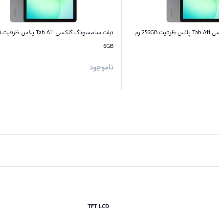
تبلت سامسونگ گلکسی Tab A11 پلاس ظرفیت 256GB رم
6GB
ناموجود
TFT LCD