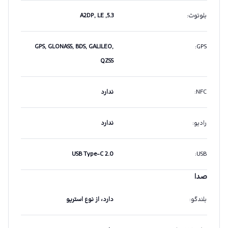
بلوتوث
:
5.3, A2DP, LE
GPS, GLONASS, BDS, GALILEO,
:
GPS
QZSS
NFC
:
ندارد
رادیو
:
ندارد
USB Type-C 2.0
:
USB
صدا
بلندگو
:
دارد، از نوع استریو