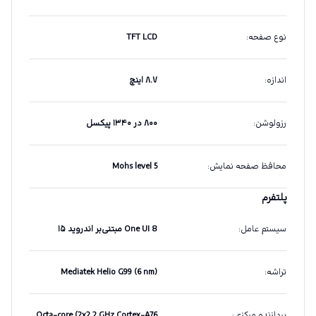
نوع صفحه
:
TFT LCD
اندازه
:
۸.۷ اینچ
رزولوشن
:
۸۰۰ در ۱۳۴۰ پیکسل
محافظ صفحه نمایش
:
Mohs level 5
پلتفرم
سیستم عامل
:
One UI 8 مبتنی‌بر اندروید ۱۵
تراشه
:
Mediatek Helio G99 (6 nm)
پردازنده مرکزی
:
Octa-core (2x2.2 GHz Cortex-A76