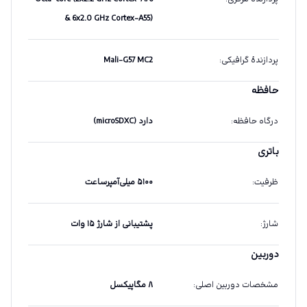
& 6x2.0 GHz Cortex-A55)
پردازندهٔ گرافیکی
:
Mali-G57 MC2
حافظه
درگاه حافظه
:
دارد (microSDXC)
باتری
ظرفیت
:
۵۱۰۰ میلی‌آمپرساعت
شارژ
:
پشتیبانی از شارژ ۱۵ وات
دوربین
مشخصات دوربین اصلی
:
۸ مگاپیکسل