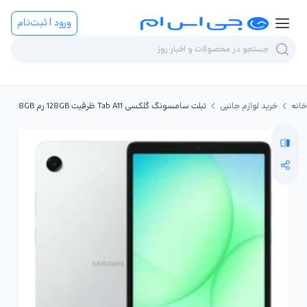
ورود | ثبت‌نام
خانه
خرید لوازم جانبی
تبلت سامسونگ گلکسی Tab A11 ظرفیت 128GB رم 8GB