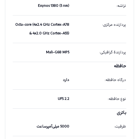
تراشه
:
Exynos 1380 (5 nm)
پردازنده مرکزی
:
Octa-core (4x2.4 GHz Cortex-A78
& 4x2.0 GHz Cortex-A55)
پردازندهٔ گرافیکی
:
Mali-G68 MP5
حافظه
درگاه حافظه
:
دارد
نوع حافظه
:
UFS 2.2
باتری
ظرفیت
:
5000 میلی‌آمپرساعت