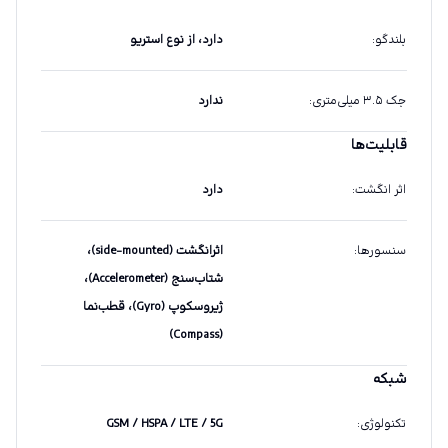
بلندگو
:
دارد، از نوع استریو
جک ۳.۵ میلی‌متری
:
ندارد
قابلیت‌ها
اثر انگشت
:
دارد
سنسورها
:
اثرانگشت (side-mounted)،
شتاب‌سنج (Accelerometer)،
ژیروسکوپ (Gyro)، قطب‌نما
(Compass)
شبکه
تکنولوژی
:
GSM / HSPA / LTE / 5G