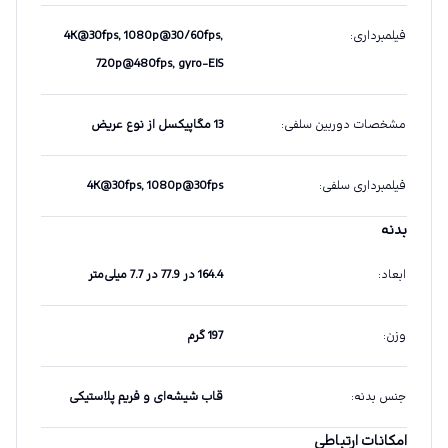
فیلمبرداری
:
4K@30fps, 1080p@30/60fps,
720p@480fps, gyro-EIS
مشخصات دوربین سلفی
:
13 مگاپیکسل از نوع عریض
فیلمبرداری سلفی
:
4K@30fps, 1080p@30fps
بدنه
ابعاد
:
164.4 در 77.9 در 7.7 میلی‌متر
وزن
:
197 گرم
جنس بدنه
:
قاب شیشه‌ای و فریم پلاستیکی
امکانات ارتباطی