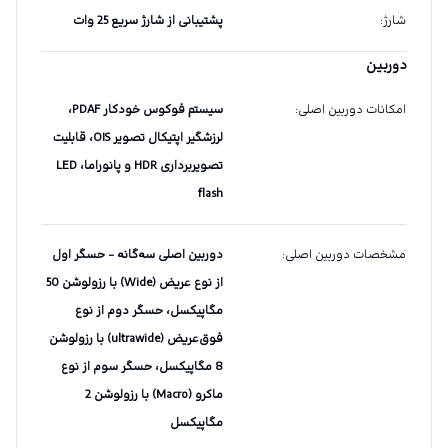
شارژ
:
پشتیبانی از شارژ‌ سریع 25 وات
دوربین
امکانات دوربین اصلی
:
سیستم فوکوس خودکار PDAF،
لرزشگیر اپتیکال تصویر OIS، قابلیت
تصویربرداری HDR و پانوراما، LED
flash
مشخصات دوربین اصلی
:
دوربین اصلی سه‌گانه - حسگر اول
از نوع عریض (Wide) با رزولوشن 50
مگاپیکسل، حسگر دوم از نوع
فوق‌عریض (ultrawide) با رزولوشن
8 مگاپیکسل، حسگر سوم از نوع
ماکرو (Macro) با رزولوشن 2
مگاپیکسل