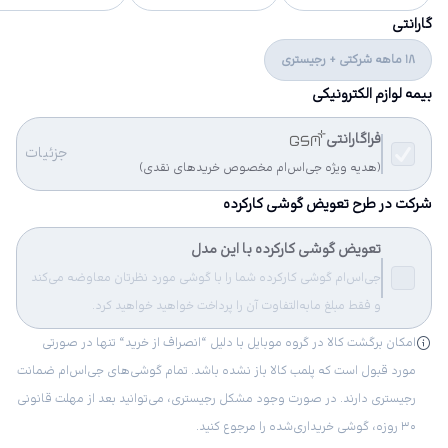
گارانتی
18 ماهه شرکتی + رجیستری
بیمه لوازم الکترونیکی
فراگارانتی
جزئیات
(هدیه ویژه جی‌اس‌ام مخصوص خریدهای نقدی)
شرکت در طرح تعویض گوشی کارکرده
تعویض گوشی کارکرده با این مدل
جی‌اس‌ام گوشی کارکرده شما را با گوشی مورد نظرتان معاوضه می‌کند
و فقط مبلغ مابه‌التفاوت آن را پرداخت خواهید خواهید کرد.
امکان برگشت کالا در گروه موبایل با دلیل “انصراف از خرید“ تنها در صورتی
مورد قبول است که پلمب کالا باز نشده باشد. تمام گوشی‌های جی‌اس‌ام ضمانت
رجیستری دارند. در صورت وجود مشکل رجیستری، می‌توانید بعد از مهلت قانونی
۳۰ روزه، گوشی خریداری‌شده را مرجوع کنید.