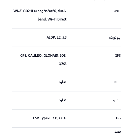
Wi-Fi 802.11 a/b/g/n/ac/6, dual-
:
WiFi
band, Wi-Fi Direct
بلوتوث
:
5.3, A2DP, LE
GPS, GALILEO, GLONASS, BDS,
:
GPS
QZSS
NFC
:
ندارد
رادیو
:
ندارد
USB Type-C 2.0, OTG
:
USB
صدا