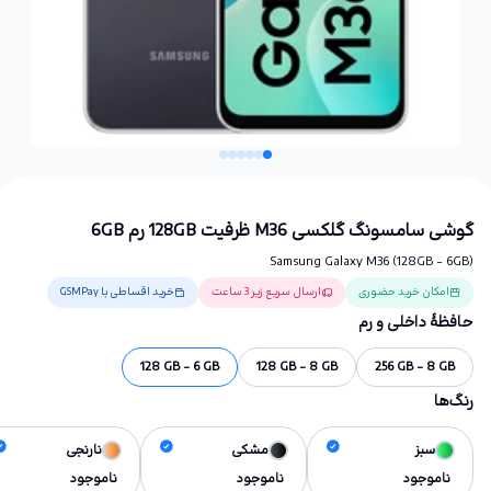
گوشی سامسونگ گلکسی M36 ظرفیت 128GB رم 6GB
Samsung Galaxy M36 (128GB - 6GB)
امکان خرید حضوری
ارسال سریع زیر 3 ساعت
خرید اقساطی با GSMPay
حافظهٔ داخلی و رم
128 GB - 6 GB
128 GB - 8 GB
256 GB - 8 GB
رنگ‌ها
سبز
مشکی
نارنجی
ناموجود
ناموجود
ناموجود