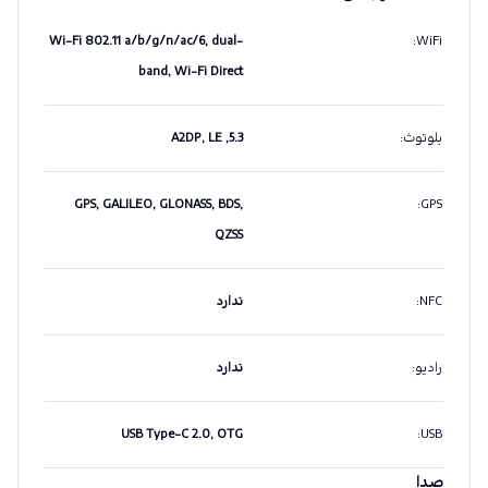
Wi-Fi 802.11 a/b/g/n/ac/6, dual-
:
WiFi
band, Wi-Fi Direct
بلوتوث
:
5.3, A2DP, LE
GPS, GALILEO, GLONASS, BDS,
:
GPS
QZSS
NFC
:
ندارد
رادیو
:
ندارد
USB Type-C 2.0, OTG
:
USB
صدا