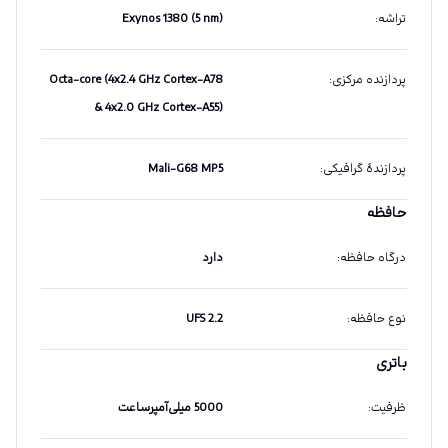
تراشه
:
Exynos 1380 (5 nm)
پردازنده مرکزی
:
Octa-core (4x2.4 GHz Cortex-A78
& 4x2.0 GHz Cortex-A55)
پردازندهٔ گرافیکی
:
Mali-G68 MP5
حافظه
درگاه حافظه
:
دارد
نوع حافظه
:
UFS 2.2
باتری
ظرفیت
:
5000 میلی‌آمپرساعت