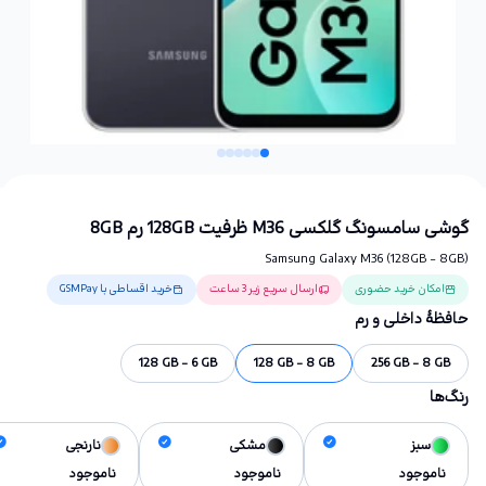
گوشی سامسونگ گلکسی M36 ظرفیت 128GB رم 8GB
Samsung Galaxy M36 (128GB - 8GB)
امکان خرید حضوری
ارسال سریع زیر 3 ساعت
خرید اقساطی با GSMPay
حافظهٔ داخلی و رم
128 GB - 6 GB
128 GB - 8 GB
256 GB - 8 GB
رنگ‌ها
سبز
مشکی
نارنجی
ناموجود
ناموجود
ناموجود