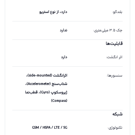
بلندگو
:
دارد، از نوع استریو
جک ۳.۵ میلی‌متری
:
ندارد
قابلیت‌ها
اثر انگشت
:
دارد
سنسورها
:
اثرانگشت (side-mounted)،
شتاب‌سنج (Accelerometer)،
ژیروسکوپ (Gyro)، قطب‌نما
(Compass)
شبکه
تکنولوژی
:
GSM / HSPA / LTE / 5G