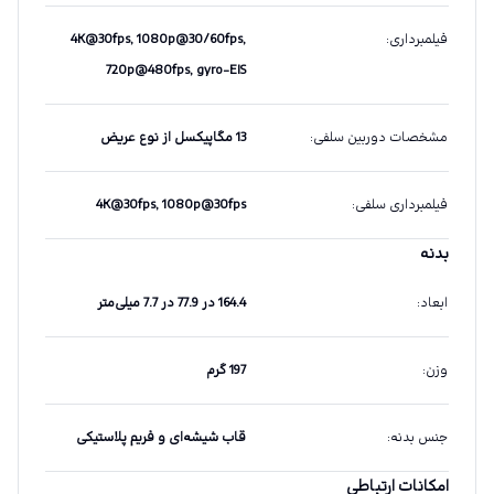
فیلمبرداری
:
4K@30fps, 1080p@30/60fps,
720p@480fps, gyro-EIS
مشخصات دوربین سلفی
:
13 مگاپیکسل از نوع عریض
فیلمبرداری سلفی
:
4K@30fps, 1080p@30fps
بدنه
ابعاد
:
164.4 در 77.9 در 7.7 میلی‌متر
وزن
:
197 گرم
جنس بدنه
:
قاب شیشه‌ای و فریم پلاستیکی
امکانات ارتباطی