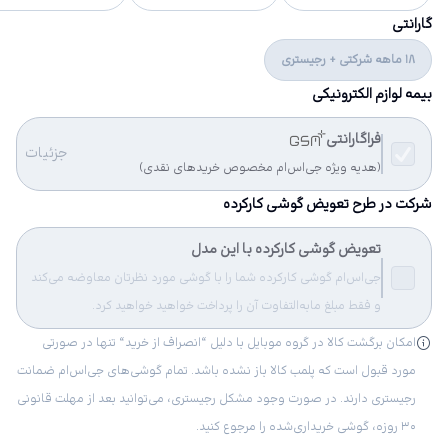
گارانتی
18 ماهه شرکتی + رجیستری
بیمه لوازم الکترونیکی
فراگارانتی
جزئیات
(هدیه ویژه جی‌اس‌ام مخصوص خریدهای نقدی)
شرکت در طرح تعویض گوشی کارکرده
تعویض گوشی کارکرده با این مدل
جی‌اس‌ام گوشی کارکرده شما را با گوشی مورد نظرتان معاوضه می‌کند
و فقط مبلغ مابه‌التفاوت آن را پرداخت خواهید خواهید کرد.
امکان برگشت کالا در گروه موبایل با دلیل “انصراف از خرید“ تنها در صورتی
مورد قبول است که پلمب کالا باز نشده باشد. تمام گوشی‌های جی‌اس‌ام ضمانت
رجیستری دارند. در صورت وجود مشکل رجیستری، می‌توانید بعد از مهلت قانونی
۳۰ روزه، گوشی خریداری‌شده را مرجوع کنید.