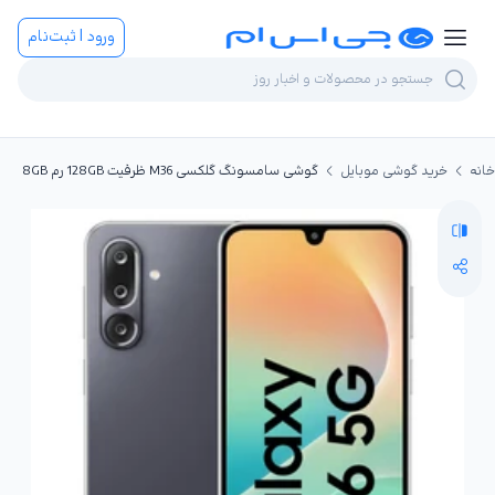
ورود | ثبت‌نام
خانه
خرید گوشی موبایل
گوشی سامسونگ گلکسی M36 ظرفیت 128GB رم 8GB