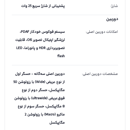
شارژ
:
پشتیبانی از شارژ‌ سریع 25 وات
دوربین
امکانات دوربین اصلی
:
سیستم فوکوس خودکار PDAF،
لرزشگیر اپتیکال تصویر OIS، قابلیت
تصویربرداری HDR و پانوراما، LED
flash
مشخصات دوربین اصلی
:
دوربین اصلی سه‌گانه - حسگر اول
از نوع عریض (Wide) با رزولوشن 50
مگاپیکسل، حسگر دوم از نوع
فوق‌عریض (ultrawide) با رزولوشن
8 مگاپیکسل، حسگر سوم از نوع
ماکرو (Macro) با رزولوشن 2
مگاپیکسل