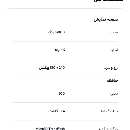
صفحه نمایش
سایر
:
65000 رنگ
اندازه
:
1.5 اینچ
رزولوشن
:
240 × 320 پیکسل
حافظه
سایر
:
500
حافظهٔ داخلی
:
64 مگابایت
درگاه حافظه
:
MicroSD TransFlash