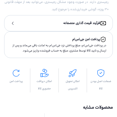
رجیستری دارند. در صورت وجود مشکل رجیستری، می‌توانید بعد از مهلت قانونی
۳۰ روزه، گوشی خریداری‌شده را مرجوع کنید.
فرآیند قیمت گذاری منصفانه
پرداخت امن جی‌اس‌ام
در پرداخت جی‌اس‌ام، مبلغ پرداختى نزد جی‌اس‌ام به امانت باقى مى‌ماند و پس از
ارسال و تاييد كالا توسط مشتری، مبلغ به حساب فروشنده واريز مى‌شود.
ضمانت اصل بودن
امکان تحویل
امکان دریافت
پرداخت امن
کالا
اکسپرس
حضوری کالا
محصولات مشابه