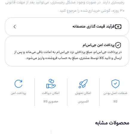
رجیستری دارند. در صورت وجود مشکل رجیستری، می‌توانید بعد از مهلت قانونی
۳۰ روزه، گوشی خریداری‌شده را مرجوع کنید.
فرآیند قیمت گذاری منصفانه
پرداخت امن جی‌اس‌ام
در پرداخت جی‌اس‌ام، مبلغ پرداختى نزد جی‌اس‌ام به امانت باقى مى‌ماند و پس از
ارسال و تاييد كالا توسط مشتری، مبلغ به حساب فروشنده واريز مى‌شود.
ضمانت اصل بودن
امکان تحویل
امکان دریافت
پرداخت امن
کالا
اکسپرس
حضوری کالا
محصولات مشابه