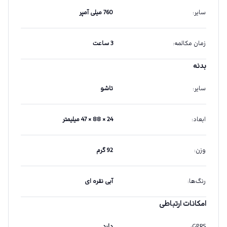
سایر
:
760 میلی آمپر
زمان مکالمه
:
3 ساعت
بدنه
سایر
:
تاشو
ابعاد
:
24 × 88 × 47 میلیمتر
وزن
:
92 گرم
رنگ‌ها
:
آبی نقره ای
امکانات ارتباطی
GPRS
:
دارد