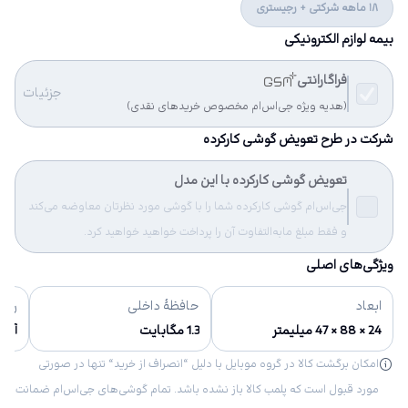
18 ماهه شرکتی + رجیستری
بیمه لوازم الکترونیکی
فراگارانتی
جزئیات
(هدیه ویژه جی‌اس‌ام مخصوص خریدهای نقدی)
شرکت در طرح تعویض گوشی کارکرده
تعویض گوشی کارکرده با این مدل
جی‌اس‌ام گوشی کارکرده شما را با گوشی مورد نظرتان معاوضه می‌کند
و فقط مبلغ مابه‌التفاوت آن را پرداخت خواهید خواهید کرد.
ویژگی‌های اصلی
ابعاد
حافظهٔ داخلی
رنگ‌
24 × 88 × 47 میلیمتر
1.3 مگابایت
آبی 
امکان برگشت کالا در گروه موبایل با دلیل “انصراف از خرید“ تنها در صورتی
مورد قبول است که پلمب کالا باز نشده باشد. تمام گوشی‌های جی‌اس‌ام ضمانت