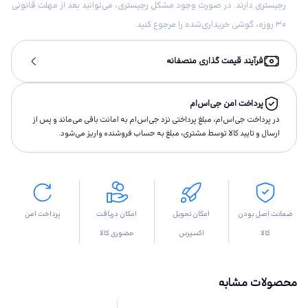
رجیستری دارند. در صورت وجود مشکل رجیستری، می‌توانید بعد از مهلت قانونی
۳۰ روزه، گوشی خریداری‌شده را مرجوع کنید.
فرآیند قیمت گذاری منصفانه
پرداخت امن جی‌اس‌ام
در پرداخت جی‌اس‌ام، مبلغ پرداختى نزد جی‌اس‌ام به امانت باقى مى‌ماند و پس از
ارسال و تاييد كالا توسط مشتری، مبلغ به حساب فروشنده واريز مى‌شود.
ضمانت اصل بودن
امکان تحویل
امکان دریافت
پرداخت امن
کالا
اکسپرس
حضوری کالا
محصولات مشابه