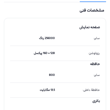
مشخصات فنی
صفحه نمایش
سایر
:
256000 رنگ
رزولوشن
:
128 × 160 پیکسل
حافظه
سایر
:
800
حافظهٔ داخلی
:
13.5 مگابایت
باتری