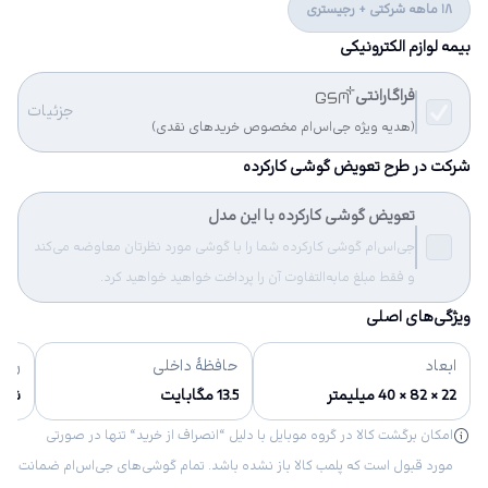
18 ماهه شرکتی + رجیستری
بیمه لوازم الکترونیکی
فراگارانتی
جزئیات
(هدیه ویژه جی‌اس‌ام مخصوص خریدهای نقدی)
شرکت در طرح تعویض گوشی کارکرده
تعویض گوشی کارکرده با این مدل
جی‌اس‌ام گوشی کارکرده شما را با گوشی مورد نظرتان معاوضه می‌کند
و فقط مبلغ مابه‌التفاوت آن را پرداخت خواهید خواهید کرد.
ویژگی‌های اصلی
ابعاد
حافظهٔ داخلی
رنگ‌
22 × 82 × 40 میلیمتر
13.5 مگابایت
نقره
امکان برگشت کالا در گروه موبایل با دلیل “انصراف از خرید“ تنها در صورتی
مورد قبول است که پلمب کالا باز نشده باشد. تمام گوشی‌های جی‌اس‌ام ضمانت