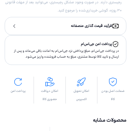
رجیستری دارند. در صورت وجود مشکل رجیستری، می‌توانید بعد از مهلت قانونی
۳۰ روزه، گوشی خریداری‌شده را مرجوع کنید.
فرآیند قیمت گذاری منصفانه
پرداخت امن جی‌اس‌ام
در پرداخت جی‌اس‌ام، مبلغ پرداختى نزد جی‌اس‌ام به امانت باقى مى‌ماند و پس از
ارسال و تاييد كالا توسط مشتری، مبلغ به حساب فروشنده واريز مى‌شود.
ضمانت اصل بودن
امکان تحویل
امکان دریافت
پرداخت امن
کالا
اکسپرس
حضوری کالا
محصولات مشابه