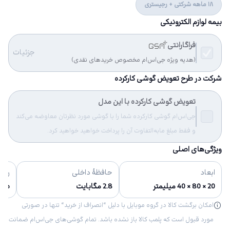
18 ماهه شرکتی + رجیستری
بیمه لوازم الکترونیکی
فراگارانتی
جزئیات
(هدیه ویژه جی‌اس‌ام مخصوص خریدهای نقدی)
شرکت در طرح تعویض گوشی کارکرده
تعویض گوشی کارکرده با این مدل
جی‌اس‌ام گوشی کارکرده شما را با گوشی مورد نظرتان معاوضه می‌کند
و فقط مبلغ مابه‌التفاوت آن را پرداخت خواهید خواهید کرد.
ویژگی‌های اصلی
ابعاد
حافظهٔ داخلی
رنگ‌
20 × 80 × 40 میلیمتر
2.8 مگابایت
طو
امکان برگشت کالا در گروه موبایل با دلیل “انصراف از خرید“ تنها در صورتی
مورد قبول است که پلمب کالا باز نشده باشد. تمام گوشی‌های جی‌اس‌ام ضمانت