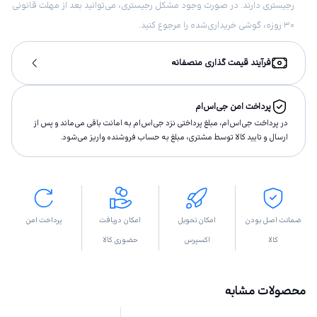
رجیستری دارند. در صورت وجود مشکل رجیستری، می‌توانید بعد از مهلت قانونی
۳۰ روزه، گوشی خریداری‌شده را مرجوع کنید.
فرآیند قیمت گذاری منصفانه
پرداخت امن جی‌اس‌ام
در پرداخت جی‌اس‌ام، مبلغ پرداختى نزد جی‌اس‌ام به امانت باقى مى‌ماند و پس از
ارسال و تاييد كالا توسط مشتری، مبلغ به حساب فروشنده واريز مى‌شود.
ضمانت اصل بودن
امکان تحویل
امکان دریافت
پرداخت امن
کالا
اکسپرس
حضوری کالا
محصولات مشابه