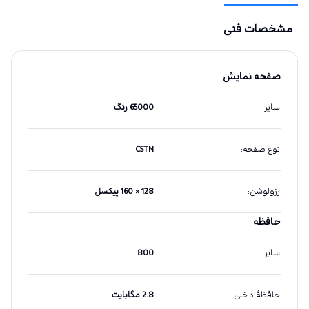
مشخصات فنی
صفحه نمایش
سایر
:
65000 رنگ
نوع صفحه
:
CSTN
رزولوشن
:
128 × 160 پیکسل
حافظه
سایر
:
800
حافظهٔ داخلی
:
2.8 مگابایت