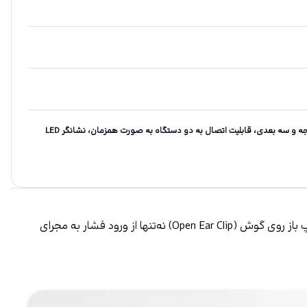
سازگار با اندروید و iOS، پخش صدای ۳۶۰ درجه و سه بعدی، قابلیت اتصال به دو دستگاه به صورت همزمان، نشانگر LED
هندزفری بلوتوثی هایلو مدل AirFree تجربه‌ای نوین از صدای بی‌سیم را با طراحی منحصربه‌فرد و عملکردی پیشرفته ارائه می‌دهد. طراحی کلیپ باز روی گوش (Open Ear Clip) نه‌تنها از ورود فشار به مجرای 