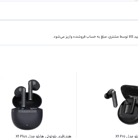
تاييد كالا توسط مشتری، مبلغ به حساب فروشنده واريز مى‌شود.
دل X1 Pro
هندزفری بلوتوثی هایلو مدل X1 Plus