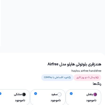
هندزفری بلوتوثی هایلو مدل Airfree
haylou airfree handsfree
ارسال تا دو روز کاری
خرید اقساطی با GSMPay
رنگ‌ها
بنفش
سفید
مشکی
ناموجود
ناموجود
ناموجود