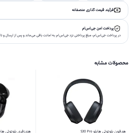
فرآیند قیمت گذاری منصفانه
پرداخت امن جی‌اس‌ام
در پرداخت جی‌اس‌ام، مبلغ پرداختى نزد جی‌اس‌ام به امانت باقى مى‌ماند و پس از ارسال و 
محصولات مشابه
هدفون بلوتوثی هایلو S30 Pro
هندزفری بلوتوثی هایلو م