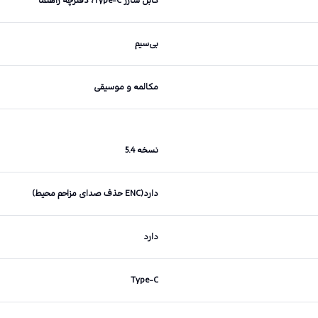
کابل شارژ Type-C، دفترچه راهنما
بی‌سیم
مکالمه و موسیقی
نسخه 5.4
دارد(ENC حذف صدای مزاحم محیط)
دارد
Type-C