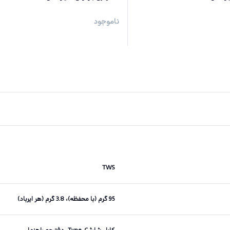
ناموجود
TWS
95 گرم (با محفظه)، 3.8 گرم (هر ایرباد)