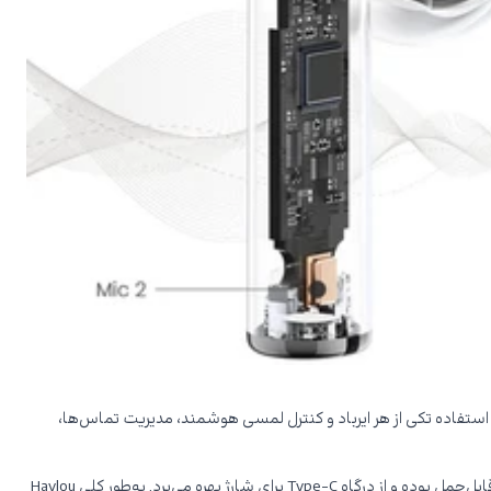
چنین امکان استفاده تکی از هر ایرباد و کنترل لمسی هوشمند، مدیریت تماس‌ها،
عمر باتری این مدل بسیار رضایت‌بخش است؛ حدود ۶ ساعت استفاده مداوم با یک بار شارژ و تا ۲۴ ساعت با کیس شارژ. طراحی کیس نیز زیبا، کوچک و قابل‌حمل بوده و از درگاه Type-C برای شارژ بهره می‌برد. به‌طور کلی Haylou