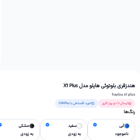
هندزفری بلوتوثی هایلو مدل X1 Plus
haylou x1 plus
ارسال تا دو روز کاری
خرید اقساطی با GSMPay
رنگ‌ها
آبی
سفید
مشکی
ناموجود
به زودی
به زودی