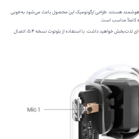
 و امکانات هوشمند هستند. طراحی ارگونومیک این محصول باعث می‌شود به‌خوبی
درایور ۱۲ میلی‌متری این هندزفری صدایی شفاف، بیس عمیق و جزئیات دقیق را ارائه می‌دهد؛ به‌ویژه هنگام گوش دادن به موسیقی یا تماشای فیلم تجربه‌ای لذت‌بخش خواهید داشت. با استفاده از بلوتوث نسخه ۵.۴، اتصال