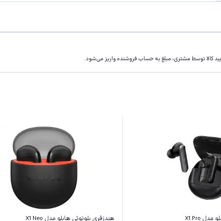
تاييد كالا توسط مشتری، مبلغ به حساب فروشنده واريز مى‌شود.
دل X1 Pro
هندزفری بلوتوثی هایلو مدل X1 Neo