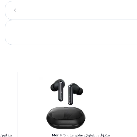
هندزفری بلوتوثی هایلو مدل Mori Pro
هدفون بلو