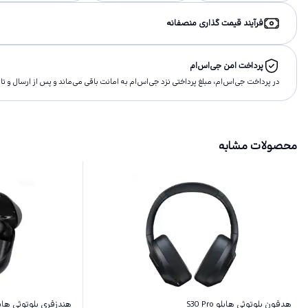
فرآیند قیمت گذاری منصفانه
پرداخت امن جی‌اس‌ام
در پرداخت جی‌اس‌ام، مبلغ پرداختى نزد جی‌اس‌ام به امانت باقى مى‌ماند و پس از ارسال و 
محصولات مشابه
هدفون بلوتوثی هایلو S30 Pro
هندزفری بلوتوثی هایلو م