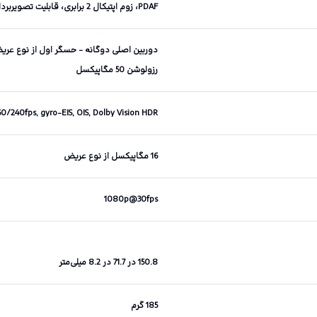
PDAF، زوم اپتیکال 2 برابری، قابلیت تصویربرداری HDR و پانوراما، حسگر طیف رنگی، LED flash
رزولوشن 50 مگاپیکسل
240fps, gyro-EIS, OIS, Dolby Vision HDR
16 مگاپیکسل از نوع عریض
1080p@30fps
150.8 در 71.7 در 8.2 میلی‌متر
185 گرم