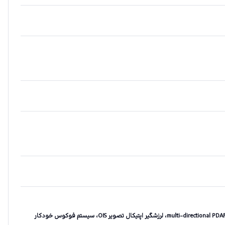
سیستم فوکوس خودکار تشخیص چند جهته multi-directional PDAF، لرزشگیر اپتیکال تصویر OIS، سیستم فوکوس خودکار