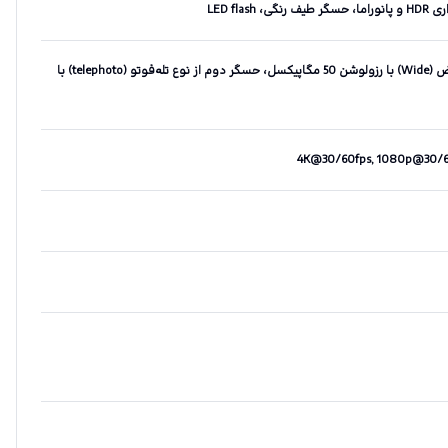
دوربین اصلی دو‌گانه - حسگر اول از نوع عریض (Wide) با رزولوشن 50 مگاپیکسل، حسگر دوم از نوع تله‌فوتو (telephoto) با
4K@30/60fps, 1080p@30/60/