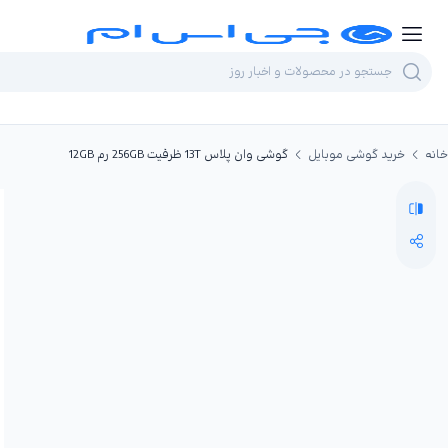
خانه
خرید گوشی موبایل
گوشی وان پلاس 13T ظرفیت 256GB رم 12GB