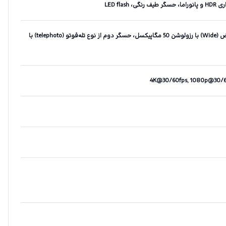
دوربین اصلی دو‌گانه - حسگر اول از نوع عریض (Wide) با رزولوشن 50 مگاپیکسل، حسگر دوم از نوع تله‌فوتو (telephoto) با
4K@30/60fps, 1080p@30/60/