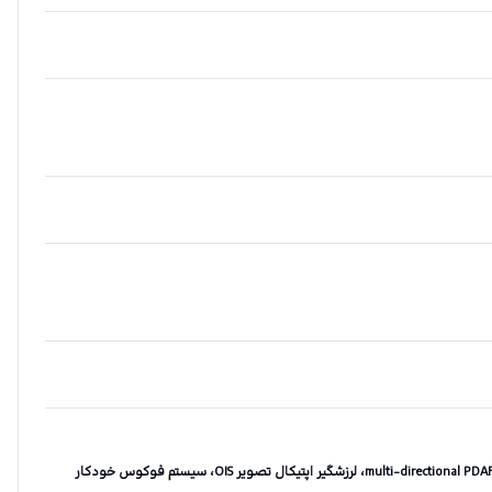
سیستم فوکوس خودکار تشخیص چند جهته multi-directional PDAF، لرزشگیر اپتیکال تصویر OIS، سیستم فوکوس خودکار