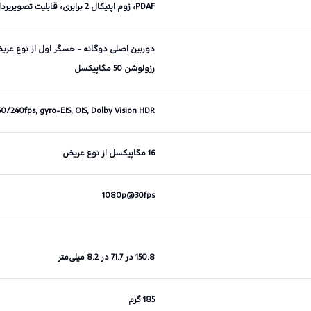
PDAF، زوم اپتیکال 2 برابری، قابلیت تصویربرداری HDR و پانوراما، حسگر طیف رنگی، LED flash
رزولوشن 50 مگاپیکسل
240fps, gyro-EIS, OIS, Dolby Vision HDR
16 مگاپیکسل از نوع عریض
1080p@30fps
150.8 در 71.7 در 8.2 میلی‌متر
185 گرم