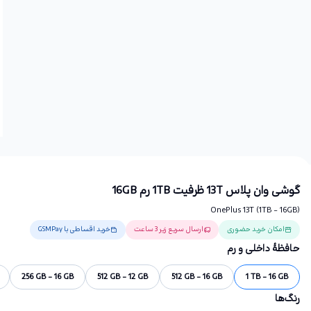
گوشی وان پلاس 13T ظرفیت 1TB رم 16GB
OnePlus 13T (1TB - 16GB)
امکان خرید حضوری
ارسال سریع زیر 3 ساعت
خرید اقساطی با GSMPay
حافظهٔ داخلی و رم
256 GB - 16 GB
512 GB - 12 GB
512 GB - 16 GB
1 TB - 16 GB
رنگ‌ها