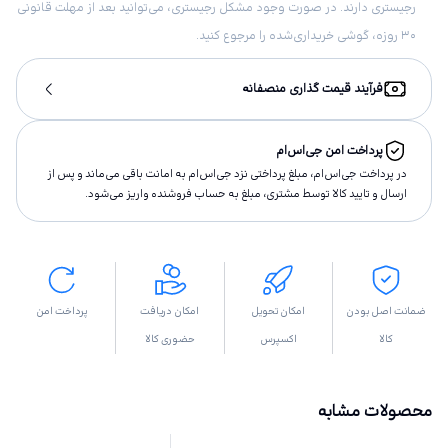
رجیستری دارند. در صورت وجود مشکل رجیستری، می‌توانید بعد از مهلت قانونی
۳۰ روزه، گوشی خریداری‌شده را مرجوع کنید.
فرآیند قیمت گذاری منصفانه
پرداخت امن جی‌اس‌ام
در پرداخت جی‌اس‌ام، مبلغ پرداختى نزد جی‌اس‌ام به امانت باقى مى‌ماند و پس از
ارسال و تاييد كالا توسط مشتری، مبلغ به حساب فروشنده واريز مى‌شود.
ضمانت اصل بودن
امکان تحویل
امکان دریافت
پرداخت امن
کالا
اکسپرس
حضوری کالا
محصولات مشابه