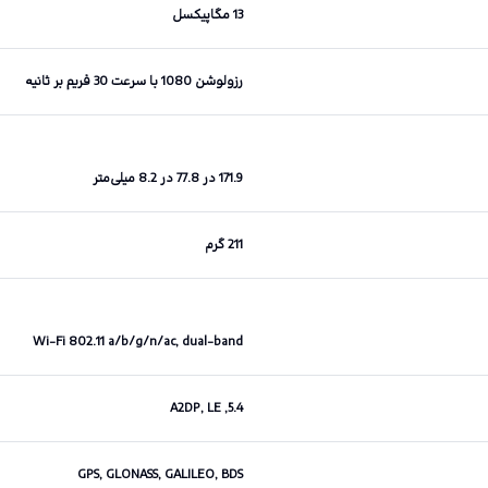
13 مگاپیکسل
رزولوشن 1080 با سرعت 30 فریم بر ثانیه
171.9 در 77.8 در 8.2 میلی‌متر
211 گرم
Wi-Fi 802.11 a/b/g/n/ac, dual-band
5.4, A2DP, LE
GPS, GLONASS, GALILEO, BDS