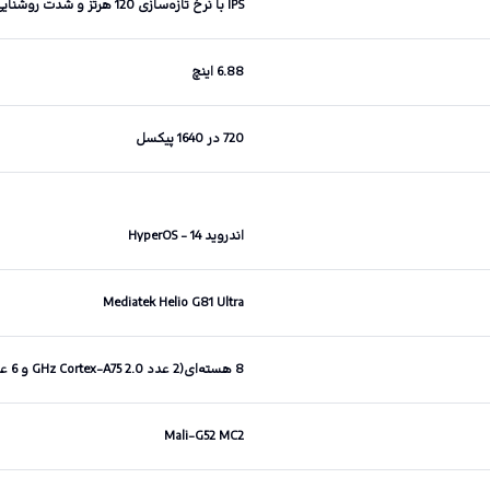
IPS با نرخ تازه‌سازی 120 هرتز و شدت روشنایی حداکثری 600 نیت
6.88 اینچ
720 در 1640 پیکسل
اندروید 14 - HyperOS
Mediatek Helio G81 Ultra
8 هسته‌ای(2 عدد 2.0 GHz Cortex-A75 و 6 عدد 1.8 GHz Cortex-A55)
Mali-G52 MC2