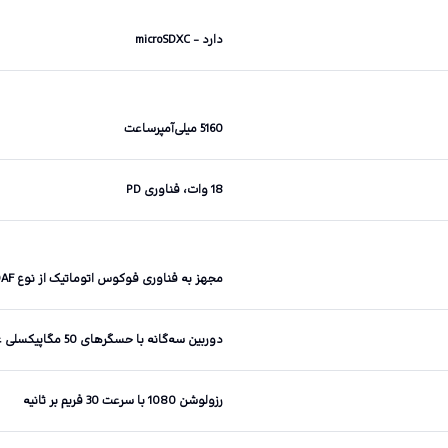
دارد - microSDXC
5160 میلی‌آمپرساعت
18 وات، فناوری ‌PD
مجهز به فناوری فوکوس اتوماتیک از نوع PDAF، قابلیت عکاسی HDR
دوربین سه‌گانه با حسگر‌های 50 مگاپیکسلی عریض، 2 مگاپیکسلی فوق‌عریض و یک حسگر 0.08 مگاپیکسلی
رزولوشن 1080 با سرعت 30 فریم بر ثانیه