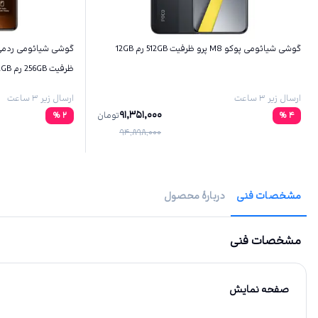
گوشی شیائومی پوکو M8 پرو ظرفیت 512GB رم 12GB
ظرفیت 256GB رم 12GB
ارسال زیر ۳ ساعت
ارسال زیر ۳ ساعت
91,351,000
4
%
تومان
2
%
94,898,000
مشخصات فنی
دربارهٔ محصول
مشخصات فنی
صفحه نمایش