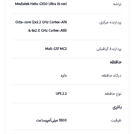
تراشه
:
Mediatek Helio G100 Ultra (6 nm)
پردازنده مرکزی
:
Octa-core (2x2.2 GHz Cortex-A76
& 6x2.0 GHz Cortex-A55)
پردازندهٔ گرافیکی
:
Mali-G57 MC2
حافظه
درگاه حافظه
:
دارد
نوع حافظه
:
UFS 2.2
باتری
ظرفیت
:
5500 میلی‌آمپرساعت