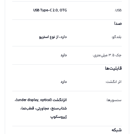
USB Type-C 2.0, OTG
:
USB
صدا
بلندگو
:
دارد، از نوع استریو
جک ۳.۵ میلی‌متری
:
دارد
قابلیت‌ها
اثر انگشت
:
دارد
سنسورها
:
اثرانگشت (under display, optical)،
شتاب‌سنج، مجاورتی، قطب‌نما،
ژیروسکوپ
شبکه