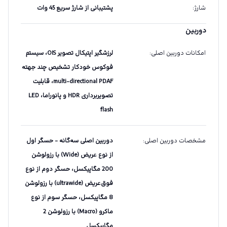
شارژ
:
پشتیبانی از شارژ سریع 45 وات
دوربین
امکانات دوربین اصلی
:
لرزشگیر اپتیکال تصویر OIS، سیستم
فوکوس خودکار تشخیص چند جهته
multi-directional PDAF، قابلیت
تصویربرداری HDR و پانوراما، LED
flash
مشخصات دوربین اصلی
:
دوربین اصلی سه‌گانه - حسگر اول
از نوع عریض (Wide) با رزولوشن
200 مگاپیکسل، حسگر دوم از نوع
فوق‌عریض (ultrawide) با رزولوشن
8 مگاپیکسل، حسگر سوم از نوع
ماکرو (Macro) با رزولوشن 2
مگاپیکسل