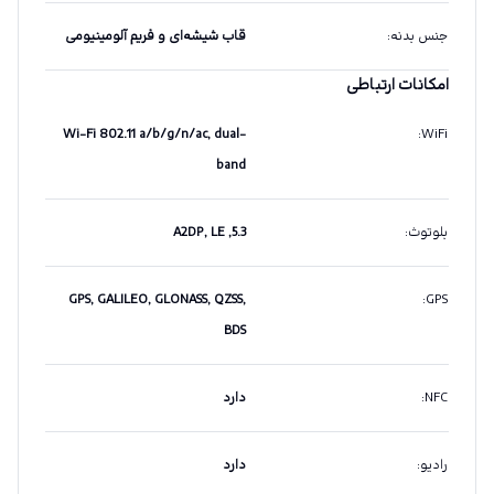
جنس بدنه
:
قاب شیشه‌ای و فریم آلومینیومی
امکانات ارتباطی
Wi-Fi 802.11 a/b/g/n/ac, dual-
:
WiFi
band
بلوتوث
:
5.3, A2DP, LE
GPS, GALILEO, GLONASS, QZSS,
:
GPS
BDS
NFC
:
دارد
رادیو
:
دارد