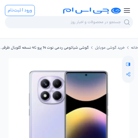
ورود | ثبت‌نام
خانه
خرید گوشی موبایل
گوشی شیائومی ردمی نوت 14 پرو 4G نسخه گلوبال ظرفیت 256GB رم 8GB