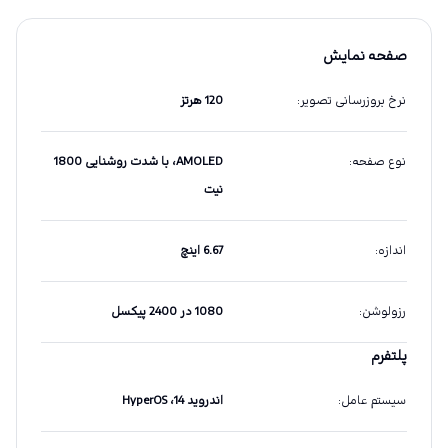
صفحه نمایش
نرخ بروزرسانی تصویر
:
120 هرتز
نوع صفحه
:
AMOLED، با شدت روشنایی 1800
نیت
اندازه
:
6.67 اینچ
رزولوشن
:
1080 در 2400 پیکسل
پلتفرم
سیستم عامل
:
اندروید 14، HyperOS