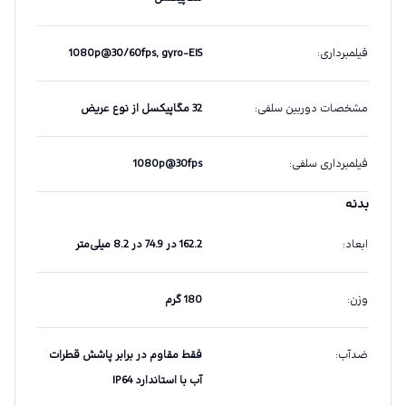
فیلمبرداری
:
1080p@30/60fps, gyro-EIS
مشخصات دوربین سلفی
:
32 مگاپیکسل از نوع عریض
فیلمبرداری سلفی
:
1080p@30fps
بدنه
ابعاد
:
162.2 در 74.9 در 8.2 میلی‌متر
وزن
:
180 گرم
ضدآب
:
فقط مقاوم در برابر پاشش قطرات
آب با استاندارد IP64