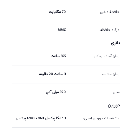
حافظهٔ داخلی
:
70 مگابایت
درگاه حافظه
:
MMC
باتری
زمان آماده به کار
:
325 ساعت
زمان مکالمه
:
3 ساعت 20 دقیقه
سایر
:
920 میلی آمپر
دوربین
مشخصات دوربین اصلی
:
1.3 مگا پیکسل 960 × 1280 پیکسل