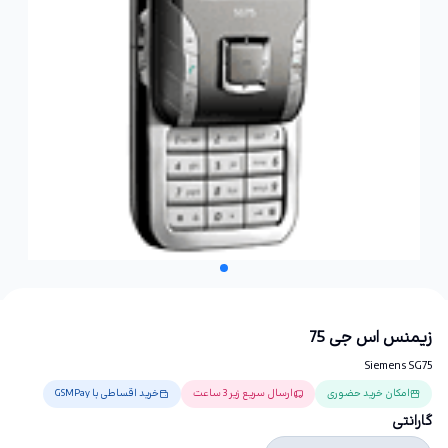
زیمنس اس جی 75
Siemens SG75
امکان خرید حضوری
ارسال سریع زیر 3 ساعت
خرید اقساطی با GSMPay
گارانتی