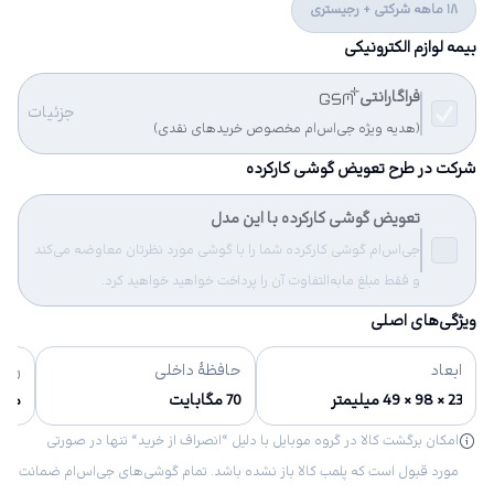
18 ماهه شرکتی + رجیستری
بیمه لوازم الکترونیکی
فراگارانتی
جزئیات
(هدیه ویژه جی‌اس‌ام مخصوص خریدهای نقدی)
شرکت در طرح تعویض گوشی کارکرده
تعویض گوشی کارکرده با این مدل
جی‌اس‌ام گوشی کارکرده شما را با گوشی مورد نظرتان معاوضه می‌کند
و فقط مبلغ مابه‌التفاوت آن را پرداخت خواهید خواهید کرد.
ویژگی‌های اصلی
ابعاد
حافظهٔ داخلی
رنگ‌
23 × 98 × 49 میلیمتر
70 مگابایت
متالی
امکان برگشت کالا در گروه موبایل با دلیل “انصراف از خرید“ تنها در صورتی
مورد قبول است که پلمب کالا باز نشده باشد. تمام گوشی‌های جی‌اس‌ام ضمانت