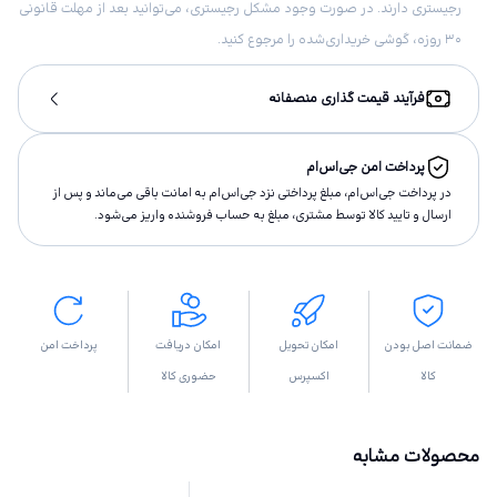
رجیستری دارند. در صورت وجود مشکل رجیستری، می‌توانید بعد از مهلت قانونی
۳۰ روزه، گوشی خریداری‌شده را مرجوع کنید.
فرآیند قیمت گذاری منصفانه
پرداخت امن جی‌اس‌ام
در پرداخت جی‌اس‌ام، مبلغ پرداختى نزد جی‌اس‌ام به امانت باقى مى‌ماند و پس از
ارسال و تاييد كالا توسط مشتری، مبلغ به حساب فروشنده واريز مى‌شود.
ضمانت اصل بودن
امکان تحویل
امکان دریافت
پرداخت امن
کالا
اکسپرس
حضوری کالا
محصولات مشابه