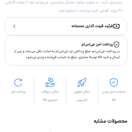
رجیستری دارند. در صورت وجود مشکل رجیستری، می‌توانید بعد از مهلت قانونی
۳۰ روزه، گوشی خریداری‌شده را مرجوع کنید.
فرآیند قیمت گذاری منصفانه
پرداخت امن جی‌اس‌ام
در پرداخت جی‌اس‌ام، مبلغ پرداختى نزد جی‌اس‌ام به امانت باقى مى‌ماند و پس از
ارسال و تاييد كالا توسط مشتری، مبلغ به حساب فروشنده واريز مى‌شود.
ضمانت اصل بودن
امکان تحویل
امکان دریافت
پرداخت امن
کالا
اکسپرس
حضوری کالا
محصولات مشابه