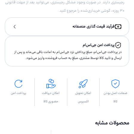
رجیستری دارند. در صورت وجود مشکل رجیستری، می‌توانید بعد از مهلت قانونی
۳۰ روزه، گوشی خریداری‌شده را مرجوع کنید.
فرآیند قیمت گذاری منصفانه
پرداخت امن جی‌اس‌ام
در پرداخت جی‌اس‌ام، مبلغ پرداختى نزد جی‌اس‌ام به امانت باقى مى‌ماند و پس از
ارسال و تاييد كالا توسط مشتری، مبلغ به حساب فروشنده واريز مى‌شود.
ضمانت اصل بودن
امکان تحویل
امکان دریافت
پرداخت امن
کالا
اکسپرس
حضوری کالا
محصولات مشابه