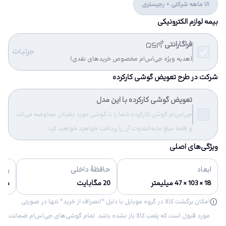
18 ماهه شرکتی + رجیستری
بیمه لوازم الکترونیکی
فراگارانتی
جزئیات
(هدیه ویژه جی‌اس‌ام مخصوص خریدهای نقدی)
شرکت در طرح تعویض گوشی کارکرده
تعویض گوشی کارکرده با این مدل
جی‌اس‌ام گوشی کارکرده شما را با گوشی مورد نظرتان معاوضه می‌کند
و فقط مبلغ مابه‌التفاوت آن را پرداخت خواهید خواهید کرد.
ویژگی‌های اصلی
ابعاد
حافظهٔ داخلی
رنگ‌
18 × 103 × 47 میلیمتر
20 مگابایت
مش
امکان برگشت کالا در گروه موبایل با دلیل “انصراف از خرید“ تنها در صورتی
مورد قبول است که پلمب کالا باز نشده باشد. تمام گوشی‌های جی‌اس‌ام ضمانت