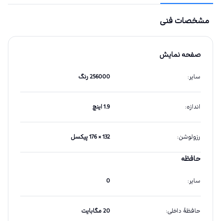
مشخصات فنی
صفحه نمایش
سایر
:
256000 رنگ
اندازه
:
1.9 اینچ
رزولوشن
:
132 × 176 پیکسل
حافظه
سایر
:
0
حافظهٔ داخلی
:
20 مگابایت