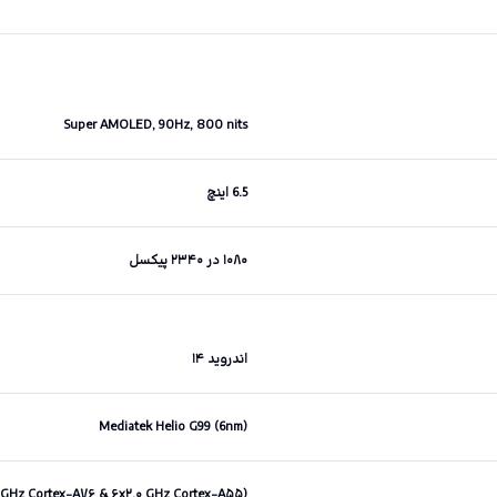
Super AMOLED, 90Hz, 800 nits
6.5 اینچ
۱۰۸۰ در ۲۳۴۰ پیکسل
اندروید ۱۴
Mediatek Helio G99 (6nm)
۲ GHz Cortex-A۷۶ & ۶x۲.۰ GHz Cortex-A۵۵)