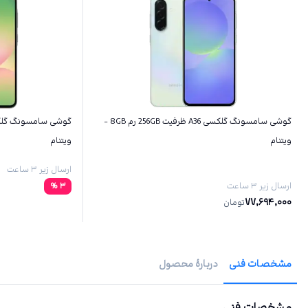
گوشی سامسونگ گلکسی A36 ظرفیت 256GB رم 8GB -
ویتنام
ویتنام
ارسال زیر ۳ ساعت
ارسال زیر ۳ ساعت
3
%
77,694,000
تومان
مشخصات فنی
دربارهٔ محصول