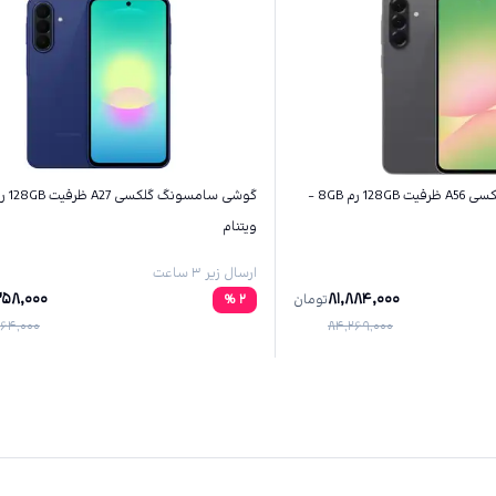
گوشی سامسونگ گلکسی A56 ظرفیت 128GB رم 8GB -
ویتنام
ارسال زیر ۳ ساعت
258,000
81,884,000
تومان
2
%
64,000
84,269,000