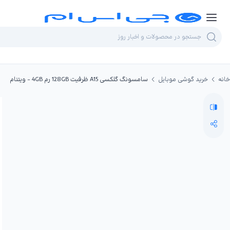
خانه
خرید گوشی موبایل
سامسونگ گلکسی A15 ظرفیت 128GB رم 4GB - ویتنام