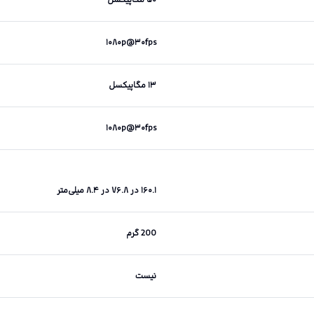
۵۰ مگاپیکسل
۱۰۸۰p@۳۰fps
۱۳ مگاپیکسل
۱۰۸۰p@۳۰fps
۱۶۰.۱ در ۷۶.۸ در ۸.۴ میلی‌متر
200 گرم
نیست