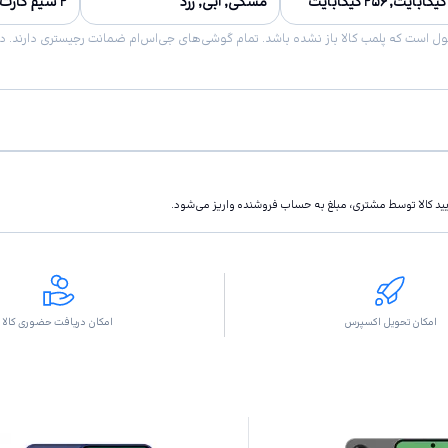
مشکی, آبی, زرد
۲ سیم کارت
تاييد كالا توسط مشتری، مبلغ به حساب فروشنده واريز مى‌شود.
امکان تحویل اکسپرس
امکان دریافت حضوری کالا