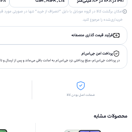
۱۶۰.۱ در ۷۶.۸ در ۸.۴ میلی‌متر
GSM , HSPA , LTE
۱۲۸ گیگابایت, ۲۵۶ گیگابایت
خریداری‌شده را مرجوع کنید.
فرآیند قیمت گذاری منصفانه
پرداخت امن جی‌اس‌ام
در پرداخت جی‌اس‌ام، مبلغ پرداختى نزد جی‌اس‌ام به امانت باقى مى‌ماند و پس از ارسال و 
ضمانت اصل بودن کالا
محصولات مشابه