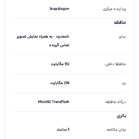
پردازنده مرکزی
:
Snapdragon
حافظه
سایر
:
نامحدود ، به همراه نمایش تصویر
تماس گیرنده
حافظهٔ داخلی
:
512 مگابایت
رم
:
256 مگابایت
درگاه حافظه
:
MicroSD TransFlash
باتری
زمان مکالمه
:
5 ساعت