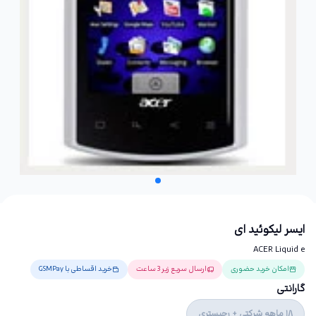
ایسر لیکوئید ای
ACER Liquid e
امکان خرید حضوری
ارسال سریع زیر 3 ساعت
خرید اقساطی با GSMPay
گارانتی
18 ماهه شرکتی + رجیستری