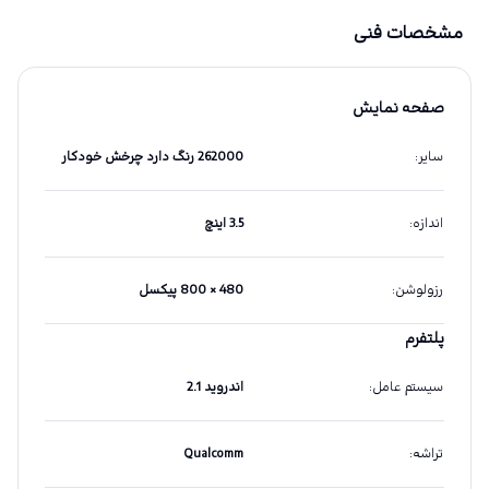
مشخصات فنی
صفحه نمایش
سایر
:
262000 رنگ دارد چرخش خودکار
اندازه
:
3.5 اینچ
رزولوشن
:
480 × 800 پیکسل
پلتفرم
سیستم عامل
:
اندروید 2.1
تراشه
:
Qualcomm