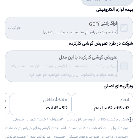
بیمه لوازم الکترونیکی
فراگارانتی
جزئیات
(هدیه ویژه جی‌اس‌ام مخصوص خریدهای نقدی)
شرکت در طرح تعویض گوشی کارکرده
تعویض گوشی کارکرده با این مدل
جی‌اس‌ام گوشی کارکرده شما را با گوشی مورد نظرتان معاوضه می‌کند
و فقط مبلغ مابه‌التفاوت آن را پرداخت خواهید خواهید کرد.
ویژگی‌های اصلی
ابعاد
حافظهٔ داخلی
رنگ‌
12 × 115 × 62 میلیمتر
512 مگابایت
hite
امکان برگشت کالا در گروه موبایل با دلیل “انصراف از خرید“ تنها در صورتی
مورد قبول است که پلمب کالا باز نشده باشد. تمام گوشی‌های جی‌اس‌ام ضمانت
رجیستری دارند. در صورت وجود مشکل رجیستری، می‌توانید بعد از مهلت قانونی