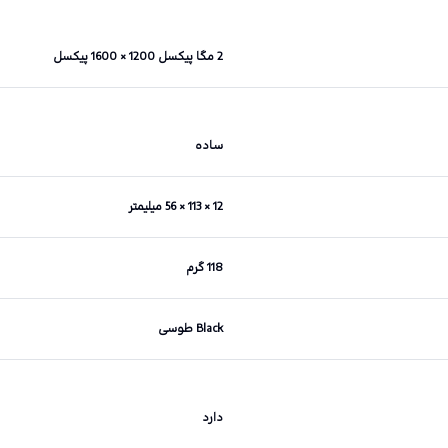
2 مگا پیکسل 1200 × 1600 پیکسل
ساده
12 × 113 × 56 میلیمتر
118 گرم
Black طوسی
دارد