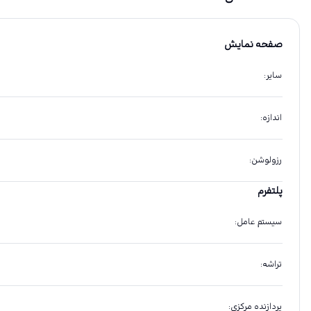
صفحه نمایش
سایر
:
اندازه
:
رزولوشن
:
پلتفرم
سیستم عامل
:
تراشه
:
پردازنده مرکزی
: