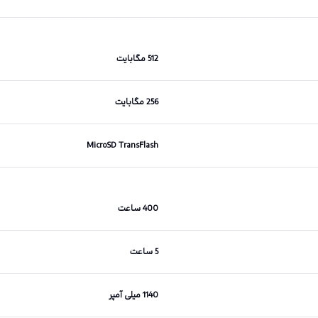
512 مگابایت
256 مگابایت
MicroSD TransFlash
400 ساعت
5 ساعت
1140 میلی آمپر