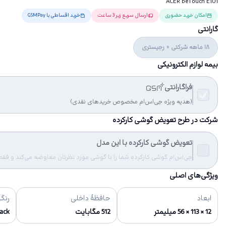
ACER beTouch E101
امکان خرید حضوری
ارسال سریع زیر 3 ساعت
خرید اقساطی با GSMPay
گارانتی
18 ماهه شرکتی + رجیستری
بیمه لوازم الکترونیکی
فراگارانتی
(هدیه ویژه جی‌اس‌ام مخصوص خریدهای نقدی)
شرکت در طرح تعویض گوشی کارکرده
تعویض گوشی کارکرده با این مدل
جی‌اس‌ام گوشی کارکرده شما را با گوشی مورد نظرتان معاوضه می‌کند و فقط مب
ویژگی‌های اصلی
ابعاد
حافظهٔ داخلی
رنگ‌
12 × 113 × 56 میلیمتر
512 مگابایت
Black ط