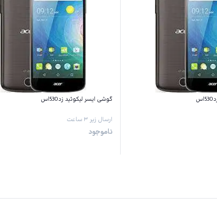
س
گوشی ایسر لیکوئید زد530اس
ارسال زیر ۳ ساعت
ناموجود