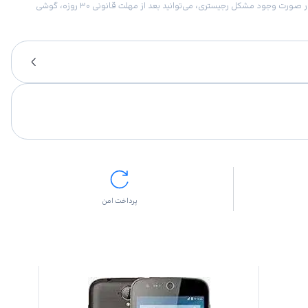
امکان برگشت کالا در گروه موبایل با دلیل “انصراف از خرید“ تنها در صورتی مورد قبول است که پلمب کالا باز نشده باشد. تمام گوشی‌های جی‌اس‌ام ضمانت رجیستری دارند. در صورت وجود مشکل رجیستری، می‌توانید بعد از مهلت قانونی ۳۰ روزه، گوشی
پرداخت امن