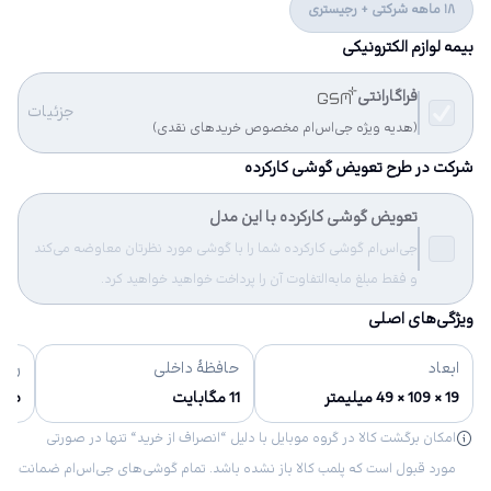
18 ماهه شرکتی + رجیستری
بیمه لوازم الکترونیکی
فراگارانتی
جزئیات
(هدیه ویژه جی‌اس‌ام مخصوص خریدهای نقدی)
شرکت در طرح تعویض گوشی کارکرده
تعویض گوشی کارکرده با این مدل
جی‌اس‌ام گوشی کارکرده شما را با گوشی مورد نظرتان معاوضه می‌کند
و فقط مبلغ مابه‌التفاوت آن را پرداخت خواهید خواهید کرد.
ویژگی‌های اصلی
ابعاد
حافظهٔ داخلی
رنگ‌
19 × 109 × 49 میلیمتر
11 مگابایت
طوس
امکان برگشت کالا در گروه موبایل با دلیل “انصراف از خرید“ تنها در صورتی
مورد قبول است که پلمب کالا باز نشده باشد. تمام گوشی‌های جی‌اس‌ام ضمانت