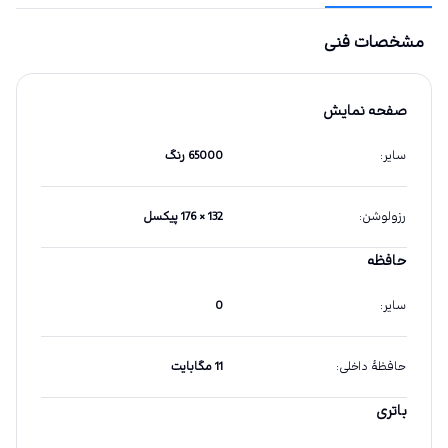
مشخصات فنی
صفحه نمایش
سایر
:
65000 رنگ
رزولوشن
:
132 × 176 پیکسل
حافظه
سایر
:
0
حافظهٔ داخلی
:
11 مگابایت
باتری