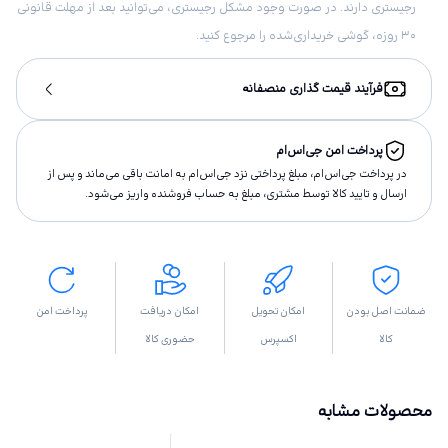
رجیستری دارند. در صورت وجود مشکل رجیستری، می‌توانید بعد از مهلت قانونی
۳۰ روزه، گوشی خریداری‌شده را مرجوع کنید.
فرآیند قیمت گذاری منصفانه
پرداخت امن جی‌اس‌ام
در پرداخت جی‌اس‌ام، مبلغ پرداختى نزد جی‌اس‌ام به امانت باقى مى‌ماند و پس از
ارسال و تاييد كالا توسط مشتری، مبلغ به حساب فروشنده واريز مى‌شود.
ضمانت اصل بودن
امکان تحویل
امکان دریافت
پرداخت امن
کالا
اکسپرس
حضوری کالا
محصولات مشابه