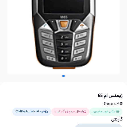
زیمنس ام 65
Siemens M65
امکان خرید حضوری
ارسال سریع زیر 3 ساعت
خرید اقساطی با GSMPay
گارانتی