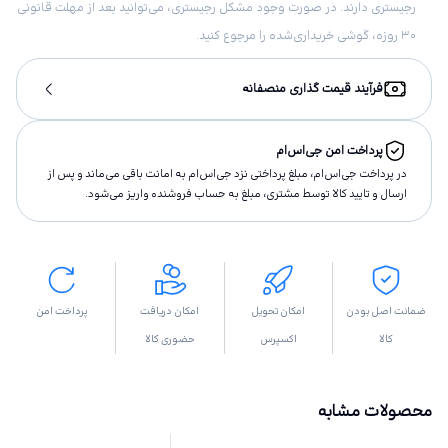
رجیستری دارند. در صورت وجود مشکل رجیستری، می‌توانید بعد از مهلت قانونی
۳۰ روزه، گوشی خریداری‌شده را مرجوع کنید.
فرآیند قیمت گذاری منصفانه
پرداخت امن جی‌اس‌ام
در پرداخت جی‌اس‌ام، مبلغ پرداختى نزد جی‌اس‌ام به امانت باقى مى‌ماند و پس از
ارسال و تاييد كالا توسط مشتری، مبلغ به حساب فروشنده واريز مى‌شود.
ضمانت اصل بودن
امکان تحویل
امکان دریافت
پرداخت امن
کالا
اکسپرس
حضوری کالا
محصولات مشابه