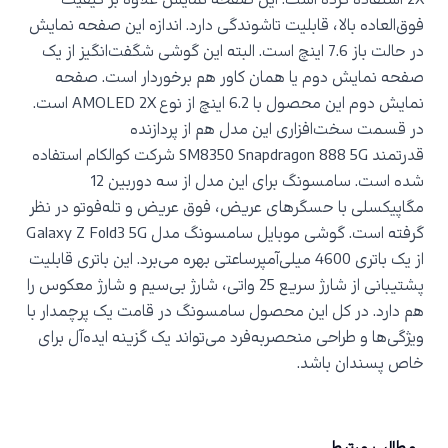
2X
استفاده کرده است. این صفحه نمایش علاوه بر کیفیت
فوق‌العاده بالا، قابلیت تاشوندگی دارد. اندازه این صفحه نمایش
در حالت باز 7.6 اینچ است. البته این گوشی شگفت‌انگیز از یک
صفحه نمایش دوم یا همان کاور هم برخوردار است. صفحه
نمایش دوم این محصول با 6.2 اینچ از نوع
AMOLED 2X
است.
در قسمت سخت‌افزاری این مدل هم از پردازنده
قدرتمند
SM8350 Snapdragon 888 5G
شرکت کوالکام استفاده
شده است. سامسونگ برای این مدل از سه دوربین 12
مگاپیکسلی با حسگرهای عریض، فوق عریض و تله‌فوتو در نظر
گرفته است. گوشی موبایل سامسونگ مدل
Galaxy Z Fold3 5G
از یک باتری 4600 میلی‌آمپرساعتی بهره می‌برد. این باتری قابلیت
پشتیبانی از شارژ سریع 25 واتی، شارژ بی‌سیم و شارژ معکوس را
هم دارد. در کل این محصول سامسونگ در قامت یک پرچمدار با
ویژگی‌ها و طراحی منحصربه‌فرد می‌تواند یک گزینه ایده‌آل برای
خاص پسندان باشد.