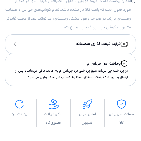
امکان برگشت کالا در گروه موبایل با دلیل “انصراف از خرید“ تنها در صورتی
مورد قبول است که پلمب کالا باز نشده باشد. تمام گوشی‌های جی‌اس‌ام ضمانت
رجیستری دارند. در صورت وجود مشکل رجیستری، می‌توانید بعد از مهلت قانونی
۳۰ روزه، گوشی خریداری‌شده را مرجوع کنید.
فرآیند قیمت گذاری منصفانه
پرداخت امن جی‌اس‌ام
در پرداخت جی‌اس‌ام، مبلغ پرداختى نزد جی‌اس‌ام به امانت باقى مى‌ماند و پس از
ارسال و تاييد كالا توسط مشتری، مبلغ به حساب فروشنده واريز مى‌شود.
ضمانت اصل بودن
امکان تحویل
امکان دریافت
پرداخت امن
کالا
اکسپرس
حضوری کالا