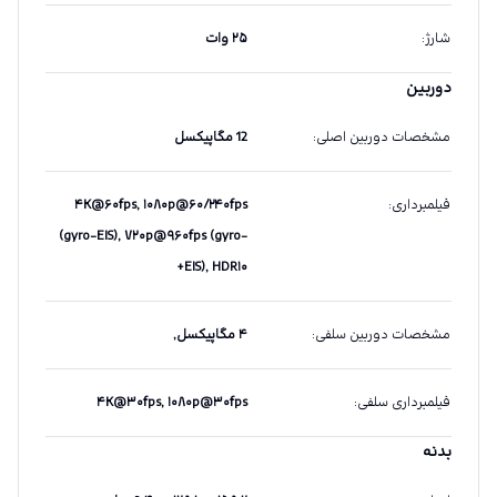
شارژ
:
۲۵ وات
دوربین
مشخصات دوربین اصلی
:
12 مگاپیکسل
فیلمبرداری
:
۴K@۶۰fps, ۱۰۸۰p@۶۰/۲۴۰fps
(gyro-EIS), ۷۲۰p@۹۶۰fps (gyro-
EIS), HDR۱۰+
مشخصات دوربین سلفی
:
۴ مگاپیکسل,
فیلمبرداری سلفی
:
۴K@۳۰fps, ۱۰۸۰p@۳۰fps
بدنه