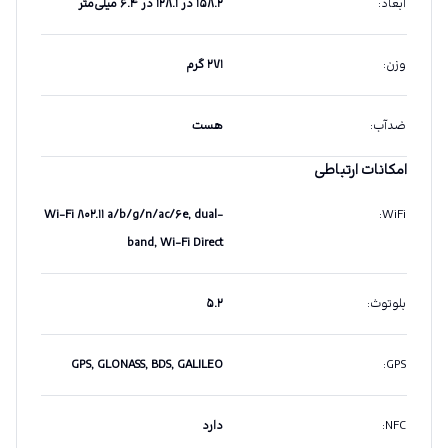
ابعاد
:
۱۵۸.۲ در ۱۲۸.۱ در ۶.۴ میلی‌متر
وزن
:
۲۷۱ گرم
ضدآب
:
هست
امکانات ارتباطی
Wi-Fi ۸۰۲.۱۱ a/b/g/n/ac/۶e, dual-
:
WiFi
band, Wi-Fi Direct
بلوتوث
:
۵.۲
GPS, GLONASS, BDS, GALILEO
:
GPS
NFC
:
دارد