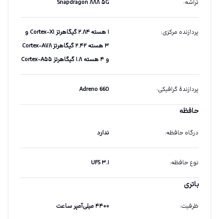
تراشه
:
Snapdragon ۸۸۸ ۵G
پردازنده مرکزی
:
۱ هسته ۲.۸۴ گیگاهرتز Cortex-X۱ و
۳ هسته ۲.۴۲ گیگاهرتز Cortex-A۷۸
و ۴ هسته ۱.۸ گیگاهرتز Cortex-A۵۵
پردازندهٔ گرافیکی
:
Adreno 660
حافظه
درگاه حافظه
:
ندارد
نوع حافظه
:
UFS ۳.۱
باتری
ظرفیت
:
۴۴۰۰ میلی‌آمپر ساعت