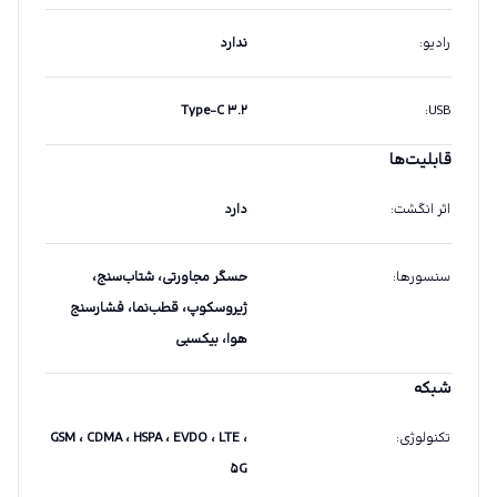
رادیو
:
ندارد
Type-C ۳.۲
:
USB
قابلیت‌ها
اثر انگشت
:
دارد
سنسورها
:
حسگر مجاورتی، شتاب‌سنج،
ژیروسکوپ، قطب‌نما، فشارسنج
هوا، بیکسبی
شبکه
تکنولوژی
:
GSM ، CDMA ، HSPA ، EVDO ، LTE ،
۵G