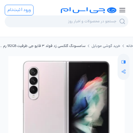
ورود | ثبت‌نام
خانه
خرید گوشی موبایل
سامسونگ گلکسی زد فولد ۳ فایو جی ظرفیت 512GB رم 12GB