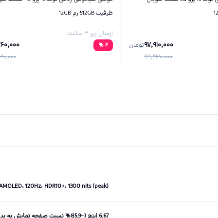
ظرفیت 512GB رم 12GB
ارسال زیر ۳ ساعت
260,000
97,910,000
تومان
2
%
30,000
99,830,000
AMOLED، 120Hz، HDR10+، 1300 nits (peak)
6.67 اینچ (~85.9% نسبت صفحه نمایش به بدنه)