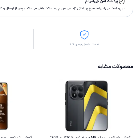
پرداخت امن جی‌اس‌ام
در پرداخت جی‌اس‌ام، مبلغ پرداختى نزد جی‌اس‌ام به امانت باقى مى‌ماند و پس از ارسال و 
ضمانت اصل بودن کالا
محصولات مشابه
گوشی شیائومی پوکو M8 پرو ظرفیت 512GB رم 12GB