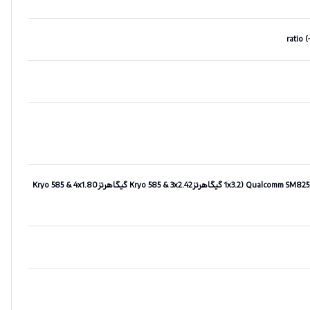
Qualcomm SM8250-AC Snapdragon 870 5G (7 nm) Octa-core (1x3.2 گیگاهرتزKryo 585 & 3x2.42 گیگاهرتزKryo 585 & 4x1.80