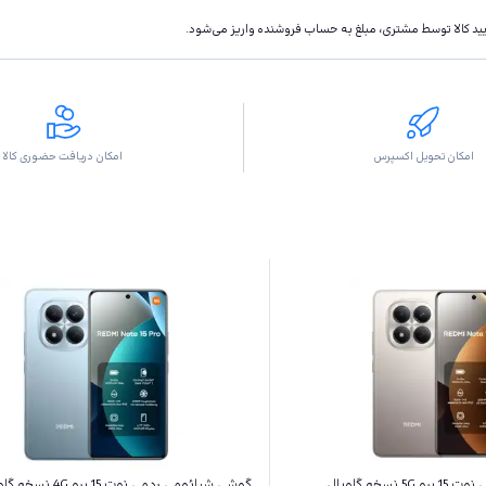
تاييد كالا توسط مشتری، مبلغ به حساب فروشنده واريز مى‌شود.
امکان تحویل اکسپرس
امکان دریافت حضوری کالا
گوشی شیائومی ردمی نوت 15 پرو 5G نسخه گلوبال
گوشی شیائومی ردمی نوت 15 پرو 4G