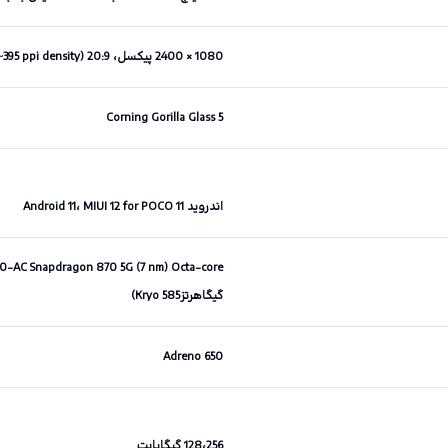
1080 × 2400 پیکسل، 20:9 ratio (~395 ppi density)
Corning Gorilla Glass 5
اندروید 11 Android 11، MIUI 12 for POCO
گیگاهرتزKryo 585)
Adreno 650
128،256 گیگابایت