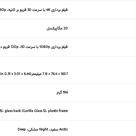
فیلم برداری 4K با سرعت 30 فریم بر ثانیه، 1080p با سرعت‌های ۳۰/۶۰/۱۲۰ فریم برثانیه
20 مگاپیکسل
فیلم برداری 1080p با سرعت 30، 720p فریم در ثانیه
163.7 × 76.4 × 7.8 میلیمتر(6.44 × 3.01 × 0.31 in)
196 گرم
5)، glass back (Gorilla Glass 5)، plastic frame
Arctic سفید، Night مشکی، Deep