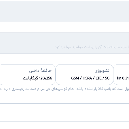
لغ مابه‌التفاوت آن را پرداخت خواهید خواهید کرد.
تکنولوژی
حافظهٔ داخلی
GSM / HSPA / LTE / 5G
128،256 گیگابایت