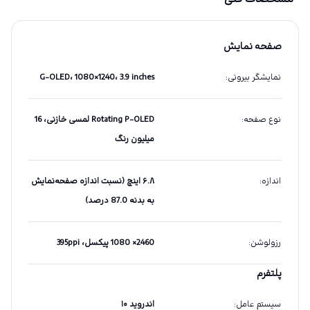
صفحه نمایش
نمایشگر بیرونی
:
G-OLED، 1080×1240، 3.9 inches
نوع صفحه
:
Rotating P-OLED لمسی خازنی، 16
میلیون رنگ
اندازه
:
۶.۸ اینچ (نسبت اندازه صفحه‌نمایش
به بدنه 87.0 درصد)
رزولوشن
:
2460× 1080 پیکسل، 395ppi
پلتفرم
سیستم عامل
:
اندروید ۱۰