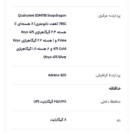
پردازنده مرکزی
:
Qualcomm SDM765 Snapdragon
765G (هفت نانومتری) ۸ هسته‌ای (۱
هسته ۲.۴ گیگاهرتزی Kryo 475
Prime و ۱ هسته ۲.۲ گیگاهرتزی Kryo
475 Gold و ۶ هسته ۱.۸ گیگاهرتزی
Kryo 475 Silver)
پردازندهٔ گرافیکی
:
Adreno 620
حافظه
حافظهٔ داخلی
:
۲۵۶/۱۲۸ گیگابایت UFS
رم
:
۸ گیگابایت