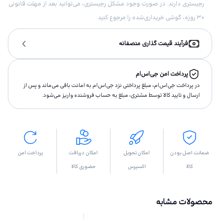
رجیستری دارند. در صورت وجود مشکل رجیستری، می‌توانید بعد از مهلت قانونی
۳۰ روزه، گوشی خریداری‌شده را مرجوع کنید.
فرآیند قیمت گذاری منصفانه
پرداخت امن جی‌اس‌ام
در پرداخت جی‌اس‌ام، مبلغ پرداختى نزد جی‌اس‌ام به امانت باقى مى‌ماند و پس از
ارسال و تاييد كالا توسط مشتری، مبلغ به حساب فروشنده واريز مى‌شود.
ضمانت اصل بودن
امکان تحویل
امکان دریافت
پرداخت امن
کالا
اکسپرس
حضوری کالا
محصولات مشابه