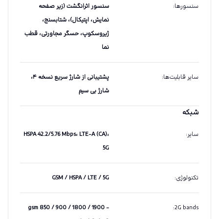
سنسورها
:
سنسور اثرانگشت (زیر صفحه
نمایش، اپتیکال)، شتابسنج،
ژیروسکوپ، حسگر مجاورتی، قطب
نما
سایر قابلیت‌ها
:
پشتیبانی از شارژ سریع نسخه ۴،
شارژ بی سیم
شبکه
سایر
:
HSPA 42.2/5.76 Mbps، LTE-A (CA)،
5G
تکنولوژی
:
GSM / HSPA / LTE / 5G
gsm 850 / 900 / 1800 / 1900 -
:
2G bands