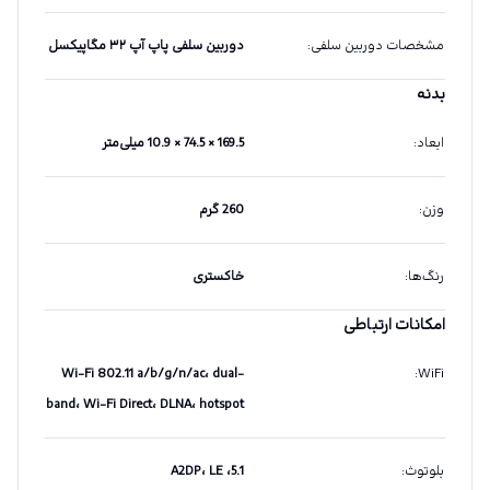
مشخصات دوربین سلفی
:
دوربین سلفی پاپ آپ ۳۲ مگاپیکسل
بدنه
ابعاد
:
169.5 × 74.5 × 10.9 میلی‌متر
وزن
:
260 گرم
رنگ‌ها
:
خاکستری
امکانات ارتباطی
Wi-Fi 802.11 a/b/g/n/ac، dual-
:
WiFi
band، Wi-Fi Direct، DLNA، hotspot
بلوتوث
:
5.1، A2DP، LE