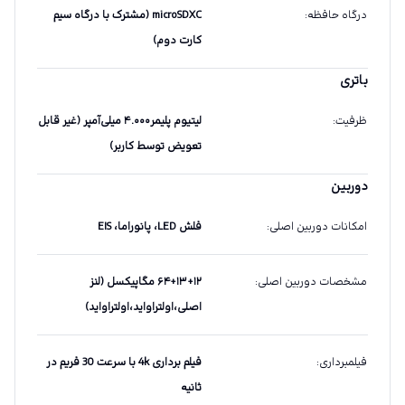
درگاه حافظه
:
microSDXC (مشترک با درگاه سیم
کارت دوم)
باتری
ظرفیت
:
لیتیوم پلیمر۴.۰۰۰ میلی‌آمپر (غیر قابل
تعویض توسط کاربر)
دوربین
امکانات دوربین اصلی
:
فلش LED، پانوراما، EIS
مشخصات دوربین اصلی
:
۶۴+۱۳+۱۲ مگاپیکسل (لنز
اصلی،اولتراواید،اولتراواید)
فیلمبرداری
:
فیلم برداری 4k با سرعت 30 فریم در
ثانیه