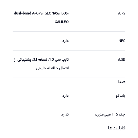
dual-band A-GPS، GLONASS، BDS،
:
GPS
GALILEO
NFC
:
دارد
USB
:
تایپ سی 1.0، نسخه 3.1، پشتیبانی از
اتصال حافظه خارجی
صدا
بلندگو
:
دارد
جک ۳.۵ میلی‌متری
:
ندارد
قابلیت‌ها