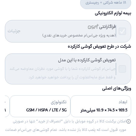
18 ماهه شرکتی + رجیستری
بیمه لوازم الکترونیکی
فراگارانتی
جزئیات
(هدیه ویژه جی‌اس‌ام مخصوص خریدهای نقدی)
شرکت در طرح تعویض گوشی کارکرده
تعویض گوشی کارکرده با این مدل
جی‌اس‌ام گوشی کارکرده شما را با گوشی مورد نظرتان معاوضه می‌کند
و فقط مبلغ مابه‌التفاوت آن را پرداخت خواهید خواهید کرد.
ویژگی‌های اصلی
ابعاد
تکنولوژی
حاف
169.5 × 74.5 × 10.9 میلی‌متر
GSM / HSPA / LTE / 5G
۲۵۶/۱۲۸ گ
امکان برگشت کالا در گروه موبایل با دلیل “انصراف از خرید“ تنها در صورتی
مورد قبول است که پلمب کالا باز نشده باشد. تمام گوشی‌های جی‌اس‌ام ضمانت