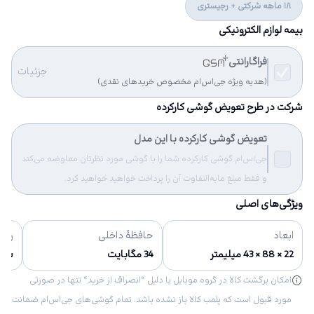
18 ماهه شرکتی + رجیستری
بیمه لوازم الکترونیکی
فراگارانتی
جزئیات
(هدیه ویژه جی‌اس‌ام مخصوص خریدهای نقدی)
شرکت در طرح تعویض گوشی کارکرده
تعویض گوشی کارکرده با این مدل
جی‌اس‌ام گوشی کارکرده شما را با گوشی مورد نظرتان معاوضه می‌کند
و فقط مبلغ مابه‌التفاوت آن را پرداخت خواهید خواهید کرد.
ویژگی‌های اصلی
ابعاد
حافظهٔ داخلی
رنگ‌
22 × 88 × 43 میلیمتر
34 مگابایت
سفید
امکان برگشت کالا در گروه موبایل با دلیل “انصراف از خرید“ تنها در صورتی
مورد قبول است که پلمب کالا باز نشده باشد. تمام گوشی‌های جی‌اس‌ام ضمانت