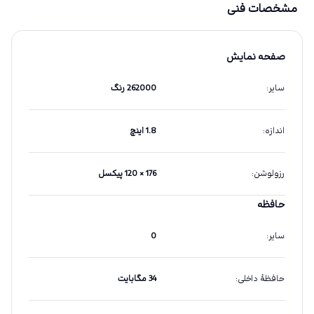
مشخصات فنی
صفحه نمایش
سایر
:
262000 رنگ
اندازه
:
1.8 اینچ
رزولوشن
:
176 × 120 پیکسل
حافظه
سایر
:
0
حافظهٔ داخلی
:
34 مگابایت