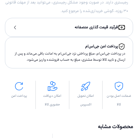
رجیستری دارند. در صورت وجود مشکل رجیستری، می‌توانید بعد از مهلت قانونی
۳۰ روزه، گوشی خریداری‌شده را مرجوع کنید.
فرآیند قیمت گذاری منصفانه
پرداخت امن جی‌اس‌ام
در پرداخت جی‌اس‌ام، مبلغ پرداختى نزد جی‌اس‌ام به امانت باقى مى‌ماند و پس از
ارسال و تاييد كالا توسط مشتری، مبلغ به حساب فروشنده واريز مى‌شود.
ضمانت اصل بودن
امکان تحویل
امکان دریافت
پرداخت امن
کالا
اکسپرس
حضوری کالا
محصولات مشابه