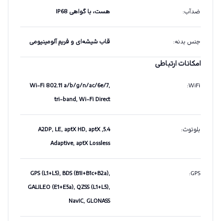
ضدآب
:
هست، با گواهی IP68
جنس بدنه
:
قاب شیشه‌ای و فریم آلومینیومی
امکانات ارتباطی
Wi-Fi 802.11 a/b/g/n/ac/6e/7,
:
WiFi
tri-band, Wi-Fi Direct
بلوتوث
:
5.4, A2DP, LE, aptX HD, aptX
Adaptive, aptX Lossless
GPS (L1+L5), BDS (B1I+B1c+B2a),
:
GPS
GALILEO (E1+E5a), QZSS (L1+L5),
NavIC, GLONASS