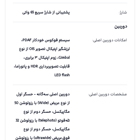
شارژ
:
پشتیبانی از شارژ سریع 65 واتی
دوربین
امکانات دوربین اصلی
:
سیستم فوکوس خودکار PDAF،
لرزشگیر اپتیکال تصویر OIS از نوع
Gimbal، زوم اپتیکال ۳ برابری،
قابلیت تصویربرداری HDR و پانوراما،
LED flash
مشخصات دوربین اصلی
:
دوربین اصلی سه‌گانه - حسگر اول
از نوع عریض (Wide) با رزولوشن 50
مگاپیکسل، حسگر دوم از نوع
تله‌فوتو (telephoto) با رزولوشن 32
مگاپیکسل، حسگر دوم از نوع
فوق‌عریض (ultrawide) با رزولوشن