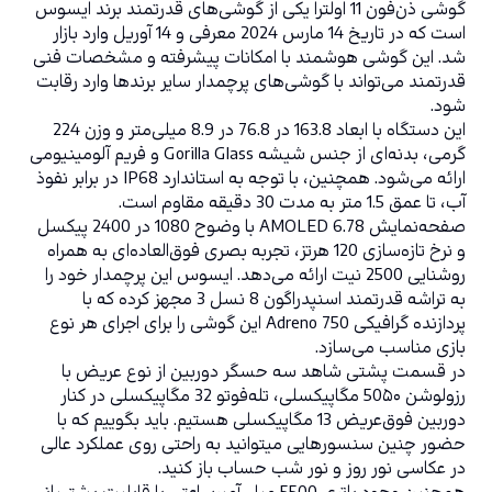
گوشی ذن‌فون 11 اولترا یکی از گوشی‌های قدرتمند برند ایسوس 
است که در تاریخ 14 مارس 2024 معرفی و 14 آوریل وارد بازار 
شد. این گوشی هوشمند با امکانات پیشرفته و مشخصات فنی 
قدرتمند می‌تواند با گوشی‌های پرچمدار سایر برندها وارد رقابت 
شود.
این دستگاه با ابعاد 163.8 در 76.8 در 8.9 میلی‌متر و وزن 224 
گرمی، بدنه‌ای از جنس شیشه Gorilla Glass و فریم آلومینیومی 
ارائه می‌شود. همچنین، با توجه به استاندارد IP68 در برابر نفوذ 
آب، تا عمق 1.5 متر به مدت 30 دقیقه مقاوم است.
صفحه‌نمایش 6.78 AMOLED با وضوح 1080 در 2400 پیکسل 
و نرخ تازه‌سازی 120 هرتز، تجربه بصری فوق‌العاده‌ای به همراه 
روشنایی 2500 نیت ارائه می‌دهد. ایسوس این پرچمدار خود را 
به تراشه قدرتمند اسنپدراگون 8 نسل 3 مجهز کرده که با 
پردازنده گرافیکی Adreno 750 این گوشی را برای اجرای هر نوع 
بازی مناسب می‌سازد.
در قسمت پشتی شاهد سه حسگر دوربین از نوع عریض با 
رزولوشن 50۵۰ مگاپیکسلی، تله‌‌‌فوتو 32 مگاپیکسلی در کنار 
دوربین فوق‌عریض 13 مگاپیکسلی هستیم. باید بگوییم که با 
حضور چنین سنسورهایی میتوانید به راحتی روی عملکرد عالی 
در عکاسی نور روز و نور شب حساب باز کنید.