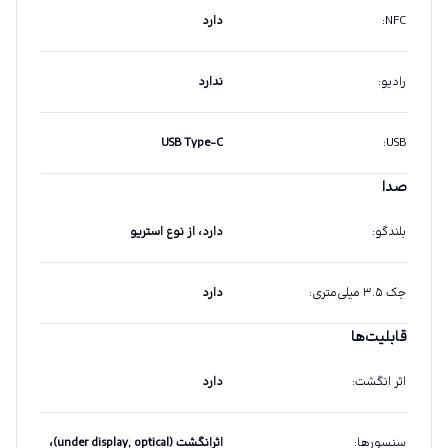
NFC
:
دارد
رادیو
:
ندارد
USB Type-C
:
USB
صدا
بلندگو
:
دارد، از نوع استریو
جک ۳.۵ میلی‌متری
:
دارد
قابلیت‌ها
اثر انگشت
:
دارد
سنسورها
:
اثرانگشت (under display, optical)،