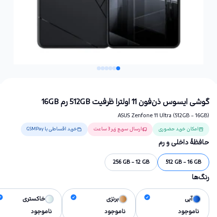
گوشی ایسوس ذن‌فون 11 اولترا ظرفیت 512GB رم 16GB
ASUS Zenfone 11 Ultra (512GB - 16GB)
امکان خرید حضوری
ارسال سریع زیر 3 ساعت
خرید اقساطی با GSMPay
حافظهٔ داخلی و رم
256 GB - 12 GB
512 GB - 16 GB
رنگ‌ها
آبی
برنزی
خاکستری
ناموجود
ناموجود
ناموجود