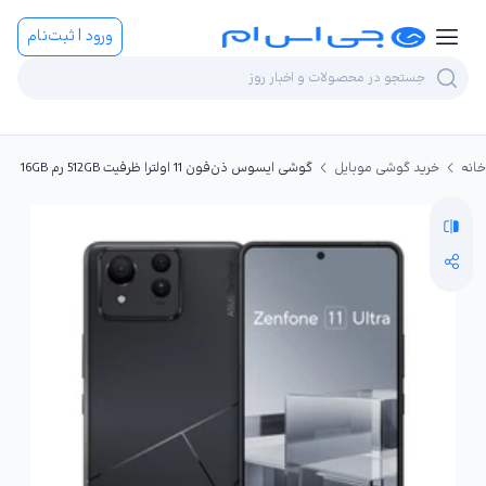
ورود | ثبت‌نام
خانه
خرید گوشی موبایل
گوشی ایسوس ذن‌فون 11 اولترا ظرفیت 512GB رم 16GB