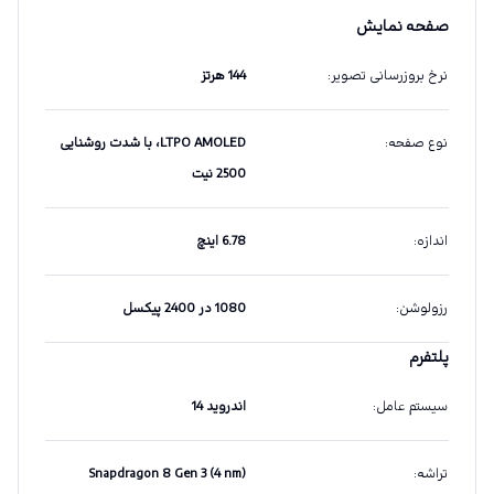
صفحه نمایش
نرخ بروزرسانی تصویر
:
144 هرتز
نوع صفحه
:
LTPO AMOLED، با شدت روشنایی
2500 نیت
اندازه
:
6.78 اینچ
رزولوشن
:
1080 در 2400 پیکسل
پلتفرم
سیستم عامل
:
اندروید 14
تراشه
:
Snapdragon 8 Gen 3 (4 nm)