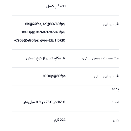
13 مگاپیکسل
فیلمبرداری
:
8K@24fps, 4K@30/60fps,
1080p@30/60/120/240fps,
720p@480fps; gyro-EIS, HDR10+
مشخصات دوربین سلفی
:
32 مگاپیکسل از نوع عریض
فیلمبرداری سلفی
:
1080p@30fps
بدنه
ابعاد
:
163.8 در 76.8 در 8.9 میلی‌متر
وزن
:
224 گرم