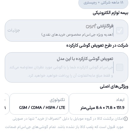
18 ماهه شرکتی + رجیستری
بیمه لوازم الکترونیکی
فراگارانتی
جزئیات
(هدیه ویژه جی‌اس‌ام مخصوص خریدهای نقدی)
شرکت در طرح تعویض گوشی کارکرده
تعویض گوشی کارکرده با این مدل
جی‌اس‌ام گوشی کارکرده شما را با گوشی مورد نظرتان معاوضه می‌کند
و فقط مبلغ مابه‌التفاوت آن را پرداخت خواهید خواهید کرد.
ویژگی‌های اصلی
ابعاد
تکنولوژی
حاف
151.9 × 71.8 × 8.4 میلی‌متر
GSM / CDMA / HSPA / LTE
۱۲۸ گیگابایت
امکان برگشت کالا در گروه موبایل با دلیل “انصراف از خرید“ تنها در صورتی
مورد قبول است که پلمب کالا باز نشده باشد. تمام گوشی‌های جی‌اس‌ام ضمانت