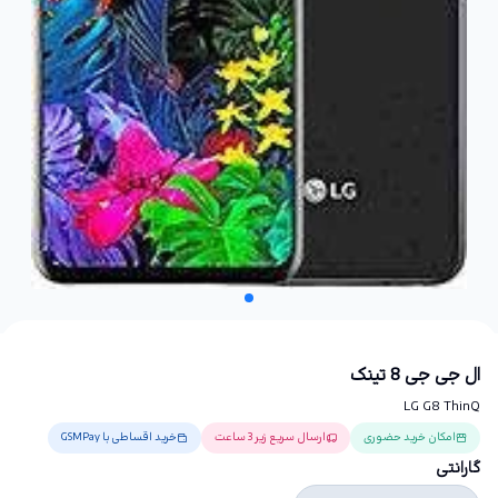
ال جی جی 8 تینک
LG G8 ThinQ
امکان خرید حضوری
ارسال سریع زیر 3 ساعت
خرید اقساطی با GSMPay
گارانتی