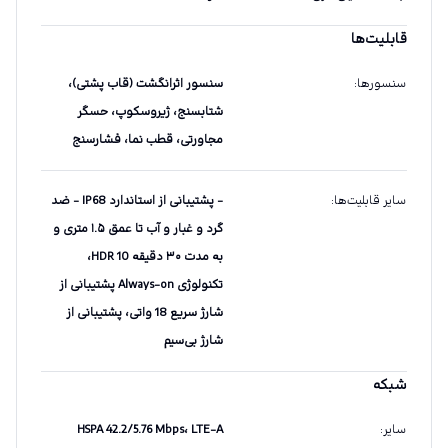
قابلیت‌ها
سنسورها
:
سنسور اثرانگشت (قاب پشتی)،
شتابسنج، ژیروسکوپ، حسگر
مجاورتی، قطب نما، فشارسنج
سایر قابلیت‌ها
:
- پشتیبانی از استاندارد IP68 - ضد
گرد و غبار و آب تا عمق ۱.۵ متری و
به مدت ۳۰ دقیقه HDR 10،
تکنولوژی Always-on پشتیبانی از
شارژ سریع 18 واتی، پشتیبانی از
شارژ بی‌سیم
شبکه
سایر
:
HSPA 42.2/5.76 Mbps، LTE-A