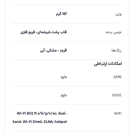
وزن
:
167 گرم
جنس بدنه
:
قاب پشت شیشه‌ای، فریم فلزی
رنگ‌ها
:
قرمز ، مشکی، آبی
امکانات ارتباطی
GPRS
:
دارد
EDGE
:
دارد
Wi-Fi 802.11 a/b/g/n/ac، dual-
:
WiFi
band، Wi-Fi Direct، DLNA، hotspot