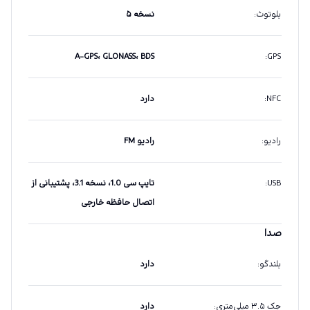
بلوتوث
:
نسخه ۵
A-GPS، GLONASS، BDS
:
GPS
NFC
:
دارد
رادیو
:
رادیو FM
USB
:
تایپ سی 1.0، نسخه 3.1، پشتیبانی از
اتصال حافظه خارجی
صدا
بلندگو
:
دارد
جک ۳.۵ میلی‌متری
:
دارد