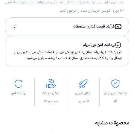
رجیستری دارند. در صورت وجود مشکل رجیستری، می‌توانید بعد از مهلت قانونی
۳۰ روزه، گوشی خریداری‌شده را مرجوع کنید.
فرآیند قیمت گذاری منصفانه
پرداخت امن جی‌اس‌ام
در پرداخت جی‌اس‌ام، مبلغ پرداختى نزد جی‌اس‌ام به امانت باقى مى‌ماند و پس از
ارسال و تاييد كالا توسط مشتری، مبلغ به حساب فروشنده واريز مى‌شود.
ضمانت اصل بودن
امکان تحویل
امکان دریافت
پرداخت امن
کالا
اکسپرس
حضوری کالا
محصولات مشابه