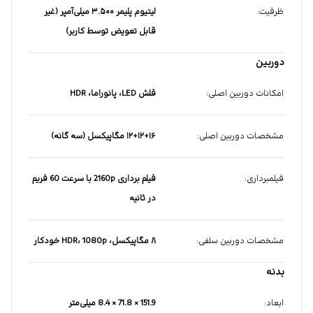
ظرفیت
:
لیتیوم پلیمر ۳.۵۰۰ میلی‌آمپر (غیر
قابل تعویض توسط کاربر)
دوربین
امکانات دوربین اصلی
:
فلش LED، پانوراما، HDR
مشخصات دوربین اصلی
:
۱۲+۱۲+۱۶ مگاپیکسل (سه گانه)
فیلمبرداری
:
فیلم برداری 2160p با سرعت 60 فریم
در ثانیه
مشخصات دوربین سلفی
:
۸ مگاپیکسل، HDR، 1080p خودکار
بدنه
ابعاد
:
151.9 × 71.8 × 8.4 میلی‌متر