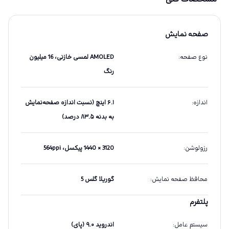
صفحه نمایش
نوع صفحه
:
AMOLED لمسی خازنی، 16 میلیون
رنگ
اندازه
:
۶.۱ اینچ (نسبت اندازه صفحه‌نمایش
به بدنه ۸۳.۵ درصد)
رزولوشن
:
3120 × 1440 پیکسل، 564ppi
محافظ صفحه نمایش
:
گوریلا گلس 5
پلتفرم
سیستم عامل
:
اندروید ۹.۰ (پای)