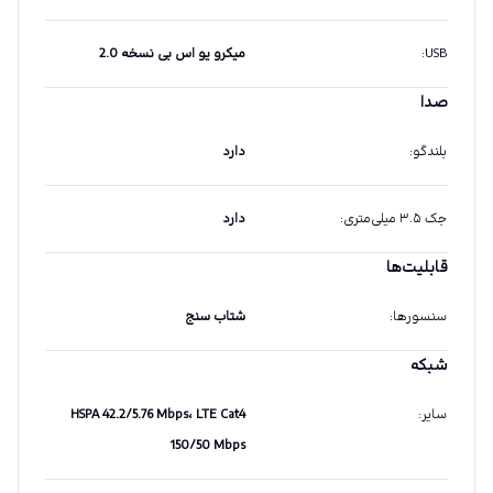
USB
:
میکرو یو اس بی نسخه 2.0
صدا
بلندگو
:
دارد
جک ۳.۵ میلی‌متری
:
دارد
قابلیت‌ها
سنسورها
:
شتاب سنج
شبکه
سایر
:
HSPA 42.2/5.76 Mbps، LTE Cat4
150/50 Mbps