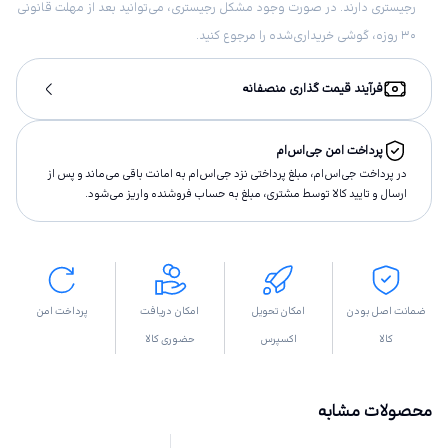
رجیستری دارند. در صورت وجود مشکل رجیستری، می‌توانید بعد از مهلت قانونی
۳۰ روزه، گوشی خریداری‌شده را مرجوع کنید.
فرآیند قیمت گذاری منصفانه
پرداخت امن جی‌اس‌ام
در پرداخت جی‌اس‌ام، مبلغ پرداختى نزد جی‌اس‌ام به امانت باقى مى‌ماند و پس از
ارسال و تاييد كالا توسط مشتری، مبلغ به حساب فروشنده واريز مى‌شود.
ضمانت اصل بودن
امکان تحویل
امکان دریافت
پرداخت امن
کالا
اکسپرس
حضوری کالا
محصولات مشابه