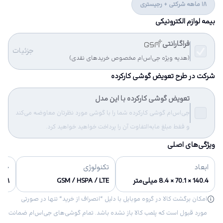
18 ماهه شرکتی + رجیستری
بیمه لوازم الکترونیکی
فراگارانتی
جزئیات
(هدیه ویژه جی‌اس‌ام مخصوص خریدهای نقدی)
شرکت در طرح تعویض گوشی کارکرده
تعویض گوشی کارکرده با این مدل
جی‌اس‌ام گوشی کارکرده شما را با گوشی مورد نظرتان معاوضه می‌کند
و فقط مبلغ مابه‌التفاوت آن را پرداخت خواهید خواهید کرد.
ویژگی‌های اصلی
ابعاد
تکنولوژی
حاف
140.4 × 70.1 × 8.4 میلی‌متر
GSM / HSPA / LTE
۸ گیگابایت
امکان برگشت کالا در گروه موبایل با دلیل “انصراف از خرید“ تنها در صورتی
مورد قبول است که پلمب کالا باز نشده باشد. تمام گوشی‌های جی‌اس‌ام ضمانت