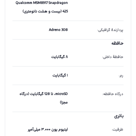
Qualcomm MSM8917 Snapdragon
425 (بیست و هشت نانومتری)
پردازندهٔ گرافیکی
:
Adreno 308
حافظه
حافظهٔ داخلی
:
۸ گیگابایت
رم
:
۱ گیگابایت
درگاه حافظه
:
microSD، تا 128 گیگابایت (درگاه
مجزا)
باتری
ظرفیت
:
لیتیوم یون ۳.۰۰۰ میلی‌آمپر