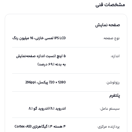
مشخصات فنی
صفحه نمایش
نوع صفحه
:
IPS LCD لمسی خازنی، 16 میلیون رنگ
اندازه
:
۵ اینچ (نسبت اندازه صفحه‌نمایش
به بدنه ۶۹.۱ درصد)
رزولوشن
:
1280 × 720 پیکسل، 296ppi
پلتفرم
سیستم عامل
:
اندروید ۸.۱/اندروید گو ۸.۱
پردازنده مرکزی
:
۴ هسته ۱.۴ گیگاهرتزی Cortex-A53