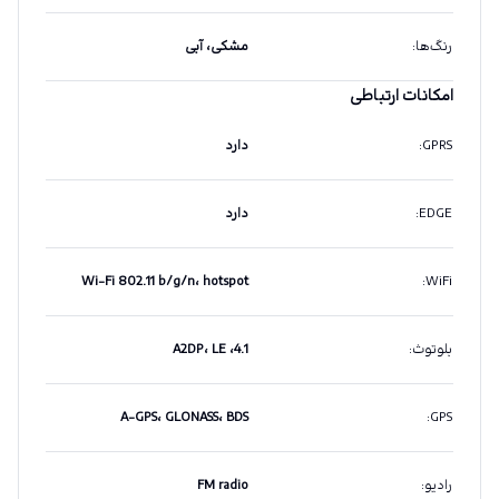
رنگ‌ها
:
مشکی، آبی
امکانات ارتباطی
GPRS
:
دارد
EDGE
:
دارد
Wi-Fi 802.11 b/g/n، hotspot
:
WiFi
بلوتوث
:
4.1، A2DP، LE
A-GPS، GLONASS، BDS
:
GPS
رادیو
:
FM radio