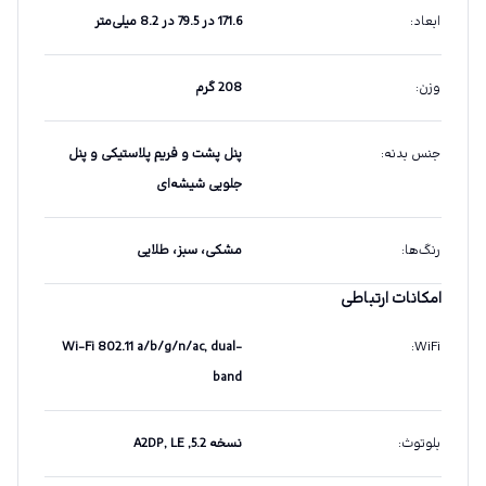
ابعاد
:
171.6 در 79.5 در 8.2 میلی‌متر
وزن
:
208 گرم
جنس بدنه
:
پنل پشت و فریم پلاستیکی و پنل
جلویی شیشه‌ای
رنگ‌ها
:
مشکی، سبز، طلایی
امکانات ارتباطی
Wi-Fi 802.11 a/b/g/n/ac, dual-
:
WiFi
band
بلوتوث
:
نسخه 5.2, A2DP, LE