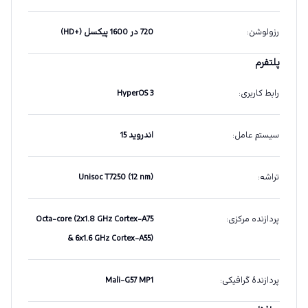
رزولوشن
:
720 در 1600 پیکسل (+HD)
پلتفرم
رابط کاربری
:
HyperOS 3
سیستم عامل
:
اندروید 15
تراشه
:
Unisoc T7250 (12 nm)
پردازنده مرکزی
:
Octa-core (2x1.8 GHz Cortex-A75
& 6x1.6 GHz Cortex-A55)
پردازندهٔ گرافیکی
:
Mali-G57 MP1