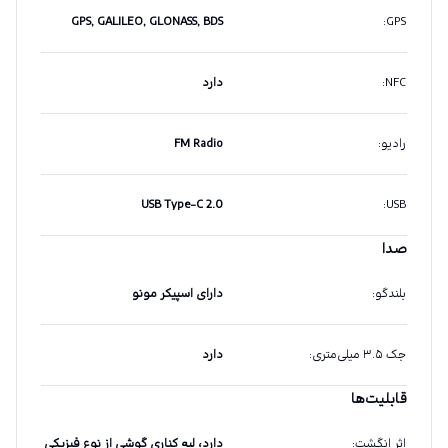
GPS, GALILEO, GLONASS, BDS
:
GPS
NFC
:
دارد
رادیو
:
FM Radio
USB Type-C 2.0
:
USB
صدا
بلندگو
:
دارای اسپیکر مونو
جک ۳.۵ میلی‌متری
:
دارد
قابلیت‌ها
اثر انگشت
:
دارد، لبه کناری گوشی از نوع فیزیکی