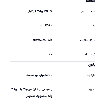
حافظه
حافظهٔ داخلی
:
64، 128 و 256 گیگابایت
رم
:
4 گیگابایت
درگاه حافظه
:
دارد، microSDXC
نوع حافظه
:
UFS 2.2
باتری
ظرفیت
:
6000 میلی‌آمپر ساعت
شارژ
:
پشتیبانی از شارژ سریع 15 وات و 7.5
وات به‌صورت معکوس