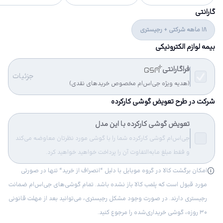
گارانتی
18 ماهه شرکتی + رجیستری
بیمه لوازم الکترونیکی
فراگارانتی
جزئیات
(هدیه ویژه جی‌اس‌ام مخصوص خریدهای نقدی)
شرکت در طرح تعویض گوشی کارکرده
تعویض گوشی کارکرده با این مدل
جی‌اس‌ام گوشی کارکرده شما را با گوشی مورد نظرتان معاوضه می‌کند
و فقط مبلغ مابه‌التفاوت آن را پرداخت خواهید خواهید کرد.
امکان برگشت کالا در گروه موبایل با دلیل “انصراف از خرید“ تنها در صورتی
مورد قبول است که پلمب کالا باز نشده باشد. تمام گوشی‌های جی‌اس‌ام ضمانت
رجیستری دارند. در صورت وجود مشکل رجیستری، می‌توانید بعد از مهلت قانونی
۳۰ روزه، گوشی خریداری‌شده را مرجوع کنید.