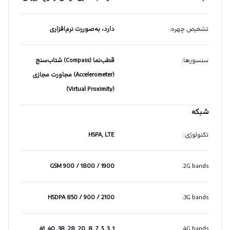
تشخیص چهره
:
دارد، به‌صوررت نرم‌افزاری
سنسورها
:
قطب‌نما (Compass) شتاب‌سنج
(Accelerometer) مجاورت مجازی
(Virtual Proximity)
شبکه
تکنولوژی
:
HSPA, LTE
GSM 900 / 1800 / 1900
:
2G bands
HSDPA 850 / 900 / 2100
:
3G bands
1, 3, 5, 7, 8, 20, 28, 38, 40, 41
:
4G bands