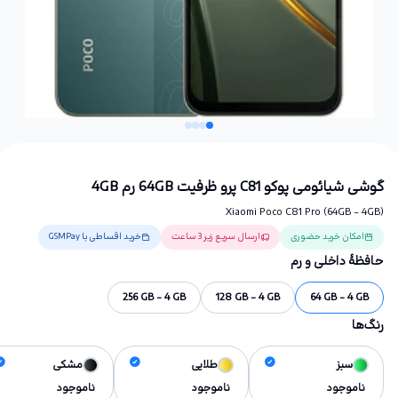
گوشی شیائومی پوکو C81 پرو ظرفیت 64GB رم 4GB
Xiaomi Poco C81 Pro (64GB - 4GB)
امکان خرید حضوری
ارسال سریع زیر 3 ساعت
خرید اقساطی با GSMPay
حافظهٔ داخلی و رم
256 GB - 4 GB
128 GB - 4 GB
64 GB - 4 GB
رنگ‌ها
سبز
طلایی
مشکی
ناموجود
ناموجود
ناموجود