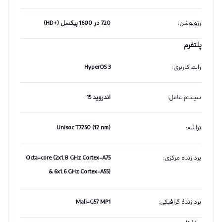
رزولوشن
:
720 در 1600 پیکسل (+HD)
پلتفرم
رابط کاربری
:
HyperOS 3
سیستم عامل
:
اندروید 15
تراشه
:
Unisoc T7250 (12 nm)
پردازنده مرکزی
:
Octa-core (2x1.8 GHz Cortex-A75
& 6x1.6 GHz Cortex-A55)
پردازندهٔ گرافیکی
:
Mali-G57 MP1