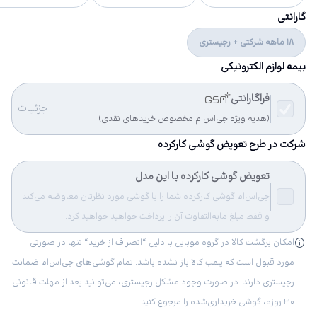
گارانتی
18 ماهه شرکتی + رجیستری
بیمه لوازم الکترونیکی
فراگارانتی
جزئیات
(هدیه ویژه جی‌اس‌ام مخصوص خریدهای نقدی)
شرکت در طرح تعویض گوشی کارکرده
تعویض گوشی کارکرده با این مدل
جی‌اس‌ام گوشی کارکرده شما را با گوشی مورد نظرتان معاوضه می‌کند
و فقط مبلغ مابه‌التفاوت آن را پرداخت خواهید خواهید کرد.
امکان برگشت کالا در گروه موبایل با دلیل “انصراف از خرید“ تنها در صورتی
مورد قبول است که پلمب کالا باز نشده باشد. تمام گوشی‌های جی‌اس‌ام ضمانت
رجیستری دارند. در صورت وجود مشکل رجیستری، می‌توانید بعد از مهلت قانونی
۳۰ روزه، گوشی خریداری‌شده را مرجوع کنید.