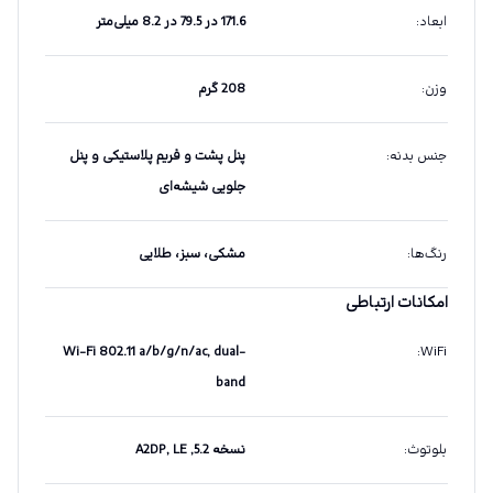
ابعاد
:
171.6 در 79.5 در 8.2 میلی‌متر
وزن
:
208 گرم
جنس بدنه
:
پنل پشت و فریم پلاستیکی و پنل
جلویی شیشه‌ای
رنگ‌ها
:
مشکی، سبز، طلایی
امکانات ارتباطی
Wi-Fi 802.11 a/b/g/n/ac, dual-
:
WiFi
band
بلوتوث
:
نسخه 5.2, A2DP, LE