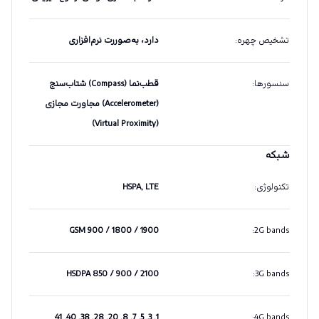
تشخیص چهره
:
دارد، به‌صوررت نرم‌افزاری
سنسورها
:
قطب‌نما (Compass) شتاب‌سنج
(Accelerometer) مجاورت مجازی
(Virtual Proximity)
شبکه
تکنولوژی
:
HSPA, LTE
GSM 900 / 1800 / 1900
:
2G bands
HSDPA 850 / 900 / 2100
:
3G bands
1, 3, 5, 7, 8, 20, 28, 38, 40, 41
:
4G bands