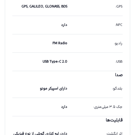
GPS, GALILEO, GLONASS, BDS
:
GPS
NFC
:
دارد
رادیو
:
FM Radio
USB Type-C 2.0
:
USB
صدا
بلندگو
:
دارای اسپیکر مونو
جک ۳.۵ میلی‌متری
:
دارد
قابلیت‌ها
اثر انگشت
:
دارد، لبه کناری گوشی از نوع فیزیکی