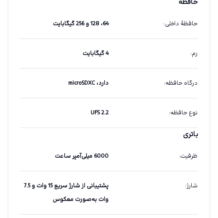
حافظه
حافظهٔ داخلی
:
64، 128 و 256 گیگابایت
رم
:
4 گیگابایت
درگاه حافظه
:
دارد، microSDXC
نوع حافظه
:
UFS 2.2
باتری
ظرفیت
:
6000 میلی‌آمپر ساعت
شارژ
:
پشتیبانی از شارژ سریع 15 وات و 7.5
وات به‌صورت معکوس