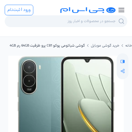
ورود | ثبت‌نام
خانه
خرید گوشی موبایل
گوشی شیائومی پوکو C81 پرو ظرفیت 64GB رم 4GB