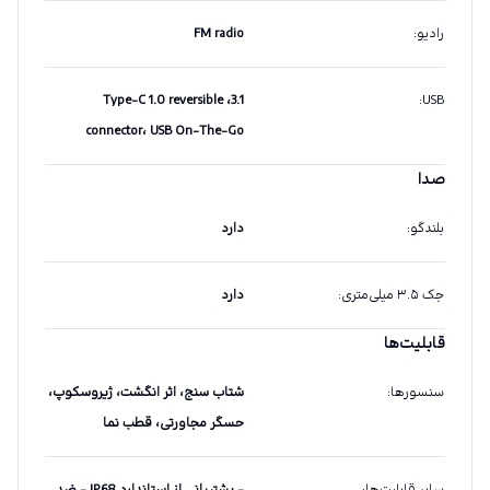
رادیو
:
FM radio
3.1، Type-C 1.0 reversible
:
USB
connector، USB On-The-Go
صدا
بلندگو
:
دارد
جک ۳.۵ میلی‌متری
:
دارد
قابلیت‌ها
سنسورها
:
شتاب سنج، اثر انگشت، ژیروسکوپ،
حسگر مجاورتی، قطب نما