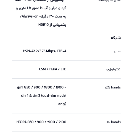
سایر قابلیت‌ها
:
- پشتیبانی از استاندارد IP68 - ضد
گرد و غبار و آب تا عمق ۱.۵ متری و
به مدت ۳۰ دقیقه Always-on/
پشتیبانی از HDR10
شبکه
سایر
:
HSPA 42.2/5.76 Mbps، LTE-A
تکنولوژی
:
GSM / HSPA / LTE
gsm 850 / 900 / 1800 / 1900 -
:
2G bands
sim 1 & sim 2 (dual-sim model
only)
HSDPA 850 / 900 / 1900 / 2100
:
3G bands