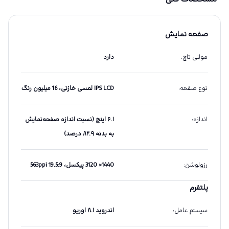
صفحه نمایش
مولتی تاچ
:
دارد
نوع صفحه
:
IPS LCD لمسی خازنی، 16 میلیون رنگ
اندازه
:
۶.۱ اینچ (نسبت اندازه صفحه‌نمایش
به بدنه ۸۲.۹ درصد)
رزولوشن
:
1440× 3120 پیکسل، 19.5:9 563ppi
پلتفرم
سیستم عامل
:
اندروید ۸.۱ اوریو