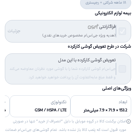
18 ماهه شرکتی + رجیستری
بیمه لوازم الکترونیکی
فراگارانتی
جزئیات
(هدیه ویژه جی‌اس‌ام مخصوص خریدهای نقدی)
شرکت در طرح تعویض گوشی کارکرده
تعویض گوشی کارکرده با این مدل
جی‌اس‌ام گوشی کارکرده شما را با گوشی مورد نظرتان معاوضه می‌کند
و فقط مبلغ مابه‌التفاوت آن را پرداخت خواهید خواهید کرد.
ویژگی‌های اصلی
ابعاد
تکنولوژی
حاف
153.2 × 71.9 × 7.9 میلی‌متر
GSM / HSPA / LTE
32/64 گی
امکان برگشت کالا در گروه موبایل با دلیل “انصراف از خرید“ تنها در صورتی
مورد قبول است که پلمب کالا باز نشده باشد. تمام گوشی‌های جی‌اس‌ام ضمانت