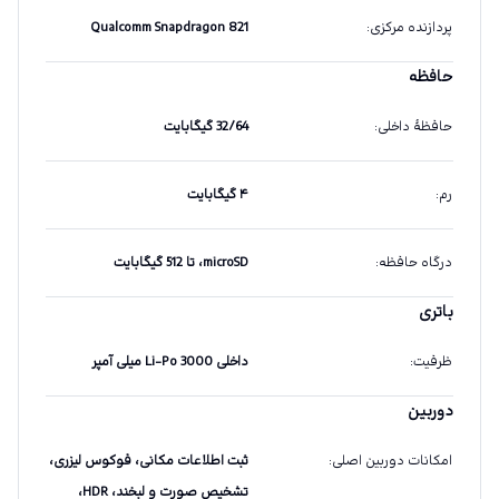
پردازنده مرکزی
:
Qualcomm Snapdragon 821
حافظه
حافظهٔ داخلی
:
32/64 گیگابایت
رم
:
۴ گیگابایت
درگاه حافظه
:
microSD، تا 512 گیگابایت
باتری
ظرفیت
:
داخلی Li-Po 3000 میلی آمپر
دوربین
امکانات دوربین اصلی
:
ثبت اطلاعات مکانی، فوکوس لیزری،
تشخیص صورت و لبخند، HDR،