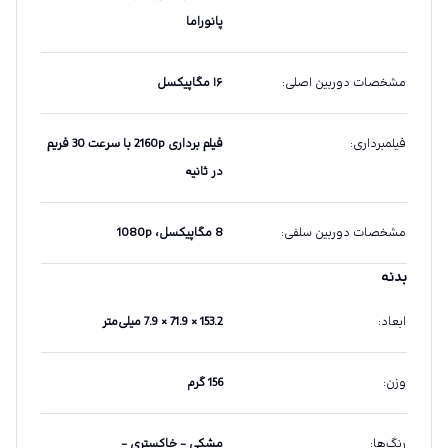
پانوراما
مشخصات دوربین اصلی
:
۱۶ مگاپیکسل
فیلمبرداری
:
فیلم برداری 2160p با سرعت 30 فریم
در ثانیه
مشخصات دوربین سلفی
:
8 مگاپیکسل، 1080p
بدنه
ابعاد
:
153.2 × 71.9 × 7.9 میلی‌متر
وزن
:
156 گرم
رنگ‌ها
:
مشکی - خاکستری -