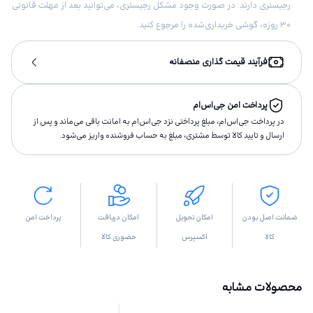
رجیستری دارند. در صورت وجود مشکل رجیستری، می‌توانید بعد از مهلت قانونی
۳۰ روزه، گوشی خریداری‌شده را مرجوع کنید.
فرآیند قیمت گذاری منصفانه
پرداخت امن جی‌اس‌ام
در پرداخت جی‌اس‌ام، مبلغ پرداختى نزد جی‌اس‌ام به امانت باقى مى‌ماند و پس از
ارسال و تاييد كالا توسط مشتری، مبلغ به حساب فروشنده واريز مى‌شود.
ضمانت اصل بودن
امکان تحویل
امکان دریافت
پرداخت امن
کالا
اکسپرس
حضوری کالا
محصولات مشابه