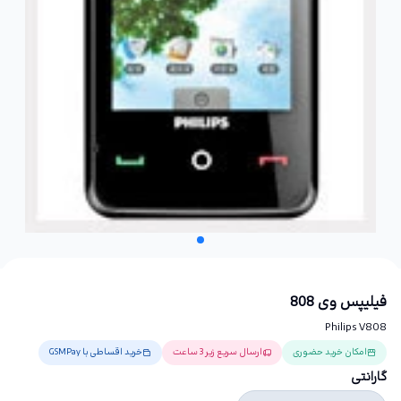
فیلیپس وی 808
Philips V808
امکان خرید حضوری
ارسال سریع زیر 3 ساعت
خرید اقساطی با GSMPay
گارانتی