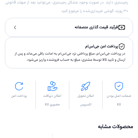
رجیستری دارند. در صورت وجود مشکل رجیستری، می‌توانید بعد از مهلت قانونی
۳۰ روزه، گوشی خریداری‌شده را مرجوع کنید.
فرآیند قیمت گذاری منصفانه
پرداخت امن جی‌اس‌ام
در پرداخت جی‌اس‌ام، مبلغ پرداختى نزد جی‌اس‌ام به امانت باقى مى‌ماند و پس از
ارسال و تاييد كالا توسط مشتری، مبلغ به حساب فروشنده واريز مى‌شود.
ضمانت اصل بودن
امکان تحویل
امکان دریافت
پرداخت امن
کالا
اکسپرس
حضوری کالا
محصولات مشابه