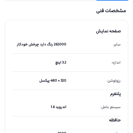
مشخصات فنی
صفحه نمایش
سایر
:
262000 رنگ دارد چرخش خودکار
اندازه
:
3.2 اینچ
رزولوشن
:
320 × 480 پیکسل
پلتفرم
سیستم عامل
:
اندروید 1.6
حافظه