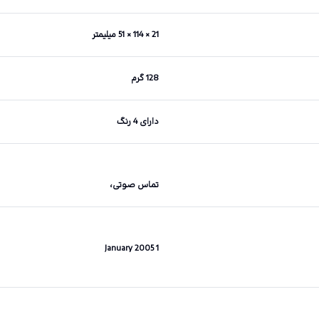
21 × 114 × 51 میلیمتر
128 گرم
دارای 4 رنگ
تماس صوتی،
1 January 2005