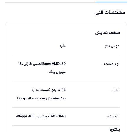
مشخصات فنی
صفحه نمایش
مولتی تاچ
:
دارد
نوع صفحه
:
Super AMOLED لمسی خازنی، 16
میلیون رنگ
اندازه
:
۵.۹۵ اینچ (نسبت اندازه
صفحه‌نمایش به بدنه ۸۱.۰ درصد)
رزولوشن
:
1440 × 2560 پیکسل، 16:9، 494ppi
پلتفرم