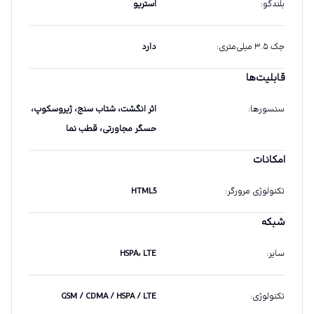
بلندگو
:
استریو
جک ۳.۵ میلی‌متری
:
دارد
قابلیت‌ها
سنسورها
:
اثر انگشت، شتاب سنج، ژیروسکوپ،
حسگر مجاورتی، قطب نما
امکانات
تکنولوژی مرورگر
:
HTML5
شبکه
سایر
:
HSPA، LTE
تکنولوژی
:
GSM / CDMA / HSPA / LTE