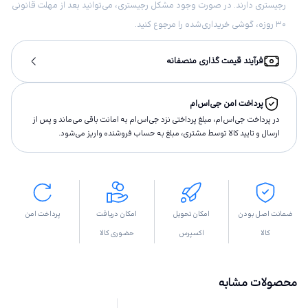
رجیستری دارند. در صورت وجود مشکل رجیستری، می‌توانید بعد از مهلت قانونی
۳۰ روزه، گوشی خریداری‌شده را مرجوع کنید.
فرآیند قیمت گذاری منصفانه
پرداخت امن جی‌اس‌ام
در پرداخت جی‌اس‌ام، مبلغ پرداختى نزد جی‌اس‌ام به امانت باقى مى‌ماند و پس از
ارسال و تاييد كالا توسط مشتری، مبلغ به حساب فروشنده واريز مى‌شود.
ضمانت اصل بودن
امکان تحویل
امکان دریافت
پرداخت امن
کالا
اکسپرس
حضوری کالا
محصولات مشابه