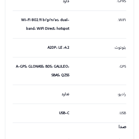
GPRS
:
دارد
Wi-Fi 802.11 b/g/n/ac، dual-
:
WiFi
band، WiFi Direct، hotspot
بلوتوث
:
4.2، A2DP، LE
A-GPS، GLONASS، BDS، GALILEO،
:
GPS
SBAS، QZSS
رادیو
:
ندارد
USB-C
:
USB
صدا