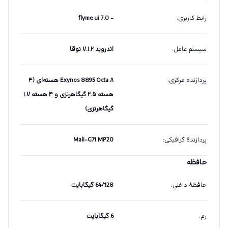
رابط کاربری
:
- flyme ui 7.0
سیستم عامل
:
اندروید ۷.۱.۲ نوقا
پردازنده مرکزی
:
Exynos 8895 Octa ۸ هسته‌ای (۴
هسته ۲.۵ گیگاهرتزی و ۴ هسته ۱.۷
گیگاهرتزی)
پردازندهٔ گرافیکی
:
Mali-G71 MP20
حافظه
حافظهٔ داخلی
:
64/128 گیگابایت
رم
:
6 گیگابایت