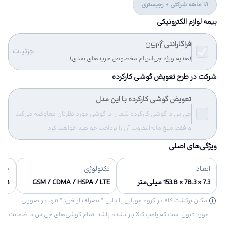
18 ماهه شرکتی + رجیستری
بیمه لوازم الکترونیکی
فراگارانتی
جزئیات
(هدیه ویژه جی‌اس‌ام مخصوص خریدهای نقدی)
شرکت در طرح تعویض گوشی کارکرده
تعویض گوشی کارکرده با این مدل
جی‌اس‌ام گوشی کارکرده شما را با گوشی مورد نظرتان معاوضه می‌کند
و فقط مبلغ مابه‌التفاوت آن را پرداخت خواهید خواهید کرد.
ویژگی‌های اصلی
ابعاد
تکنولوژی
حاف
7.3 × 78.3 × 153.8 میلی‌متر
GSM / CDMA / HSPA / LTE
64/128 
امکان برگشت کالا در گروه موبایل با دلیل “انصراف از خرید“ تنها در صورتی
مورد قبول است که پلمب کالا باز نشده باشد. تمام گوشی‌های جی‌اس‌ام ضمانت