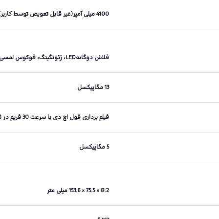
4100 میلی آمپر(غیر قابل تعویض توسط کاربر)
فلاش دوگانهLED، ژئوتگینگ، فوکوس لمسی، تشخیص چهره، HDR، پانوراما
13 مگاپیکسل
فیلم برداری فول اچ دی با سرعت 30 فریم در ثانیه
5 مگاپیکسل
8.2 × 75.5 × 153.6 میلی متر