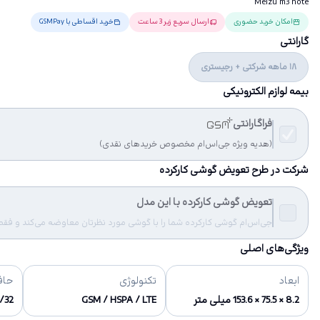
Meizu m3 note
امکان خرید حضوری
ارسال سریع زیر 3 ساعت
خرید اقساطی با GSMPay
گارانتی
18 ماهه شرکتی + رجیستری
بیمه لوازم الکترونیکی
فراگارانتی
(هدیه ویژه جی‌اس‌ام مخصوص خریدهای نقدی)
شرکت در طرح تعویض گوشی کارکرده
تعویض گوشی کارکرده با این مدل
جی‌اس‌ام گوشی کارکرده شما را با گوشی مورد نظرتان معاوضه می‌کند و فقط مب
ویژگی‌های اصلی
ابعاد
تکنولوژی
حاف
8.2 × 75.5 × 153.6 میلی متر
GSM / HSPA / LTE
16/32 گیگ