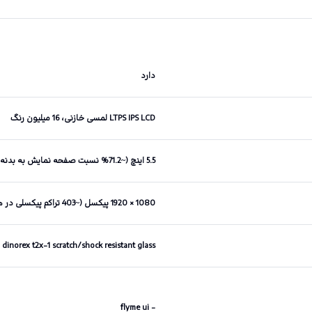
دارد
LTPS IPS LCD لمسی خازنی، 16 میلیون رنگ
5.5 اینچ (~71.2% نسبت صفحه نمایش به بدنه)
1080 × 1920 پیکسل (~403 تراکم پیکسلی در هر اینچ)
dinorex t2x-1 scratch/shock resistant glass
- flyme ui