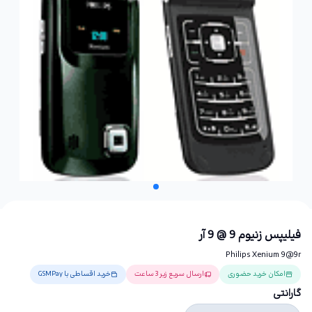
فیلیپس زنیوم 9 @ 9 آر
Philips Xenium 9@9r
امکان خرید حضوری
ارسال سریع زیر 3 ساعت
خرید اقساطی با GSMPay
گارانتی