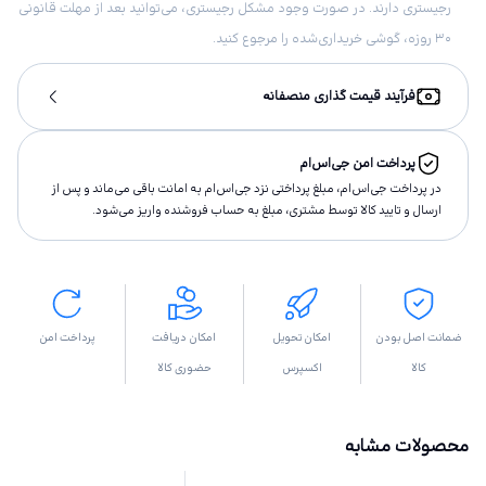
رجیستری دارند. در صورت وجود مشکل رجیستری، می‌توانید بعد از مهلت قانونی
۳۰ روزه، گوشی خریداری‌شده را مرجوع کنید.
فرآیند قیمت گذاری منصفانه
پرداخت امن جی‌اس‌ام
در پرداخت جی‌اس‌ام، مبلغ پرداختى نزد جی‌اس‌ام به امانت باقى مى‌ماند و پس از
ارسال و تاييد كالا توسط مشتری، مبلغ به حساب فروشنده واريز مى‌شود.
ضمانت اصل بودن
امکان تحویل
امکان دریافت
پرداخت امن
کالا
اکسپرس
حضوری کالا
محصولات مشابه