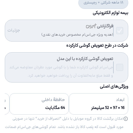
18 ماهه شرکتی + رجیستری
بیمه لوازم الکترونیکی
فراگارانتی
جزئیات
(هدیه ویژه جی‌اس‌ام مخصوص خریدهای نقدی)
شرکت در طرح تعویض گوشی کارکرده
تعویض گوشی کارکرده با این مدل
جی‌اس‌ام گوشی کارکرده شما را با گوشی مورد نظرتان معاوضه می‌کند
و فقط مبلغ مابه‌التفاوت آن را پرداخت خواهید خواهید کرد.
ویژگی‌های اصلی
ابعاد
حافظهٔ داخلی
رنگ‌
16 × 97 × 52 میلیمتر
64 مگابایت
مش
امکان برگشت کالا در گروه موبایل با دلیل “انصراف از خرید“ تنها در صورتی
مورد قبول است که پلمب کالا باز نشده باشد. تمام گوشی‌های جی‌اس‌ام ضمانت