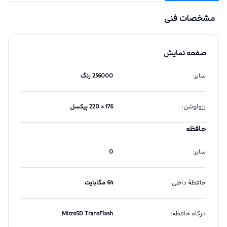
مشخصات فنی
صفحه نمایش
سایر
:
256000 رنگ
رزولوشن
:
176 × 220 پیکسل
حافظه
سایر
:
0
حافظهٔ داخلی
:
64 مگابایت
درگاه حافظه
:
MicroSD TransFlash