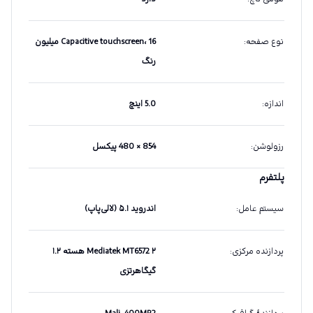
نوع صفحه
:
Capacitive touchscreen، 16 میلیون
رنگ
اندازه
:
5.0 اینچ
رزولوشن
:
854 × 480 پیکسل
پلتفرم
سیستم عامل
:
اندروید ۵.۱ (لالی‌پاپ)
پردازنده مرکزی
:
Mediatek MT6572 ۲ هسته ۱.۲
گیگاهرتزی