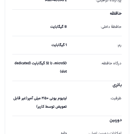
پردازندهٔ گرافیکی
:
Mali-400MP2
حافظه
حافظهٔ داخلی
:
8 گیگابایت
رم
:
1 گیگابایت
درگاه حافظه
:
microSD، تا 32 گیگابایت (dedicated
slot)
باتری
ظرفیت
:
لیتیوم یونی ۲۱۵۰ میلی آمپر(غیر قابل
تعویض توسط کاربر)
دوربین
امکانات دوربین اصلی
:
دارد