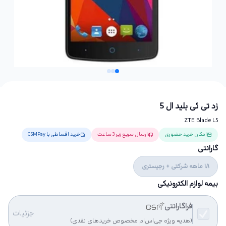
زد تی ئی بلید ال 5
ZTE Blade L5
امکان خرید حضوری
ارسال سریع زیر 3 ساعت
خرید اقساطی با GSMPay
گارانتی
18 ماهه شرکتی + رجیستری
بیمه لوازم الکترونیکی
فراگارانتی
جزئیات
(هدیه ویژه جی‌اس‌ام مخصوص خریدهای نقدی)